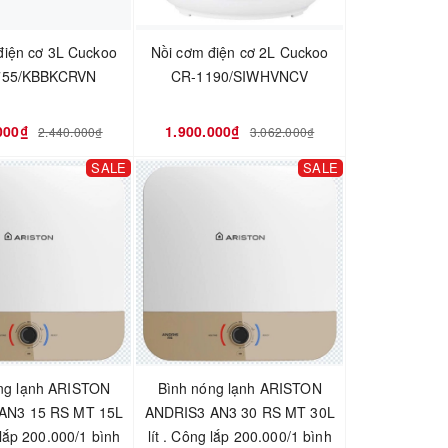
điện cơ 3L Cuckoo
Nồi cơm điện cơ 2L Cuckoo
755/KBBKCRVN
CR-1190/SIWHVNCV
000₫
1.900.000₫
2.440.000₫
3.062.000₫
SALE
SALE
ng lạnh ARISTON
Bình nóng lạnh ARISTON
AN3 15 RS MT 15L
ANDRIS3 AN3 30 RS MT 30L
 lắp 200.000/1 bình
lít . Công lắp 200.000/1 bình