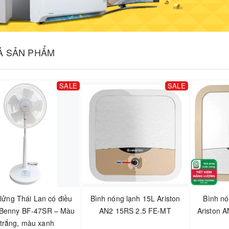
CẢ SẢN PHẨM
SALE
SALE
lửng Thái Lan có điều
Bình nóng lạnh 15L Ariston
Bình nó
 Benny BF-47SR – Màu
AN2 15RS 2.5 FE-MT
Ariston 
trắng, màu xanh