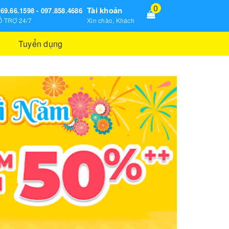
0
Tài khoản
69.66.1598 - 097.858.4686
 TRỢ 24/7
Xin chào, Khách
Tuyển dụng