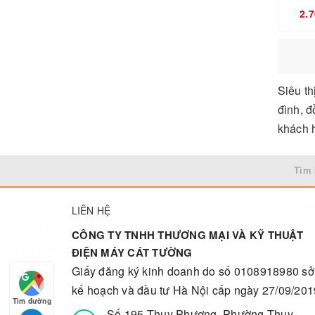
2.
Casper
Quạt sàn
Galuz
quạt thông gió
Chefs
ti vi
Siêu th
đình, đ
Gạo
Máy giặt Electrolux
khách 
Olympic
máy nước nóng trực tiếp
MATIKA
Tìm 
quạt âm trần
Povena
Điều hòa âm trần
LIÊN HỆ
BOSCH
Quạt mát âm trần
CÔNG TY TNHH THƯƠNG MẠI VÀ KỸ THUẬT
ĐIỆN MÁY CÁT TƯỜNG
Saiko
Gạo
Giấy đăng ký kinh doanh do số 0108918980 sở
Karofi
sưởi
kế hoạch và đầu tư Hà Nội cấp ngày 27/09/201
Tìm đường
Số 195 Thụy Phương, Phường Thụy