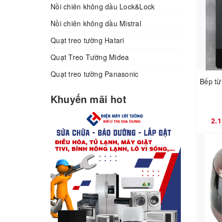
Coocaa
máy rửa chén
Nồi chiên không dầu Lock&Lock
Renova
Cây lọc nước nóng lạnh
Nồi chiên không dầu Mistral
Quạt treo tường Hatari
Asher
nồi cao tần
Quạt Treo Tường Midea
senko
nồi luộc gà
Quạt treo tường Panasonic
Bếp từ
nefa
chảo chống dính
Khuyến mãi hot
kalite
chảo sâu lòng
2.
Asiatic
tủ rượu
finiki
bếp đơn
Aqua
Bếp đôi
comfee
bàn là
ĐIỆN CƠ 91
quạt sưởi