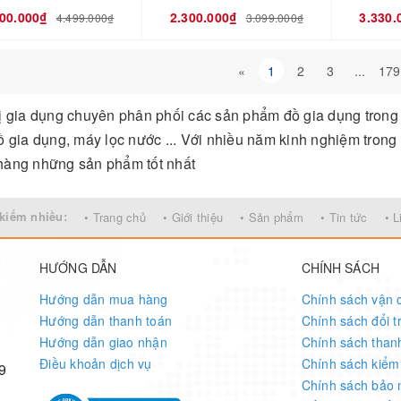
700.000₫
2.300.000₫
3.330.
4.499.000₫
3.099.000₫
«
1
2
3
...
179
ị gia dụng chuyên phân phối các sản phẩm đồ gia dụng trong 
ồ gia dụng, máy lọc nước ... Với nhiều năm kinh nghiệm trong 
hàng những sản phẩm tốt nhất
kiếm nhiều:
• Trang chủ
• Giới thiệu
• Sản phẩm
• Tin tức
• L
HƯỚNG DẪN
CHÍNH SÁCH
Hướng dẫn mua hàng
Chính sách vận 
Hướng dẫn thanh toán
Chính sách đổi t
Hướng dẫn giao nhận
Chính sách than
Điều khoản dịch vụ
Chính sách kiểm
9
Chính sách bảo 