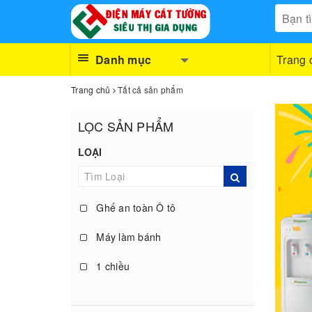
Danh mục
Trang 
Trang chủ
Tất cả sản phẩm
LỌC SẢN PHẨM
LOẠI
Ghế an toàn Ô tô
Máy làm bánh
1 chiều
quạt không cánh