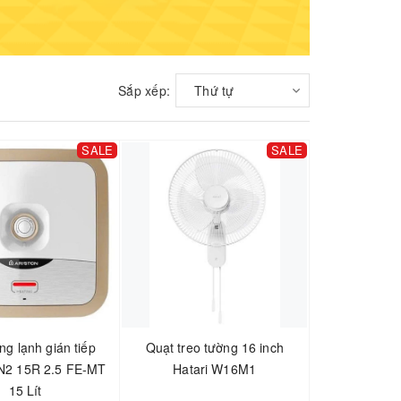
Sắp xếp:
Thứ tự
SALE
SALE
ng lạnh gián tiếp
Quạt treo tường 16 inch
AN2 15R 2.5 FE-MT
Hatari W16M1
15 Lít