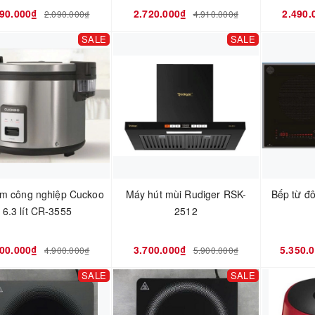
590.000₫
2.720.000₫
2.490.
2.090.000₫
4.910.000₫
SALE
SALE
ơm công nghiệp Cuckoo
Máy hút mùi Rudiger RSK-
Bếp từ đ
6.3 lít CR-3555
2512
000.000₫
3.700.000₫
5.350.
4.900.000₫
5.900.000₫
SALE
SALE