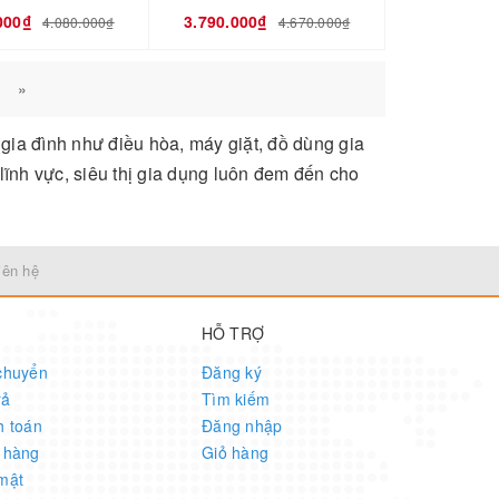
000₫
3.790.000₫
4.080.000₫
4.670.000₫
»
gia đình như điều hòa, máy giặt, đồ dùng gia
lĩnh vực, siêu thị gia dụng luôn đem đến cho
iên hệ
HỖ TRỢ
chuyển
Đăng ký
rả
Tìm kiếm
h toán
Đăng nhập
 hàng
Giỏ hàng
mật