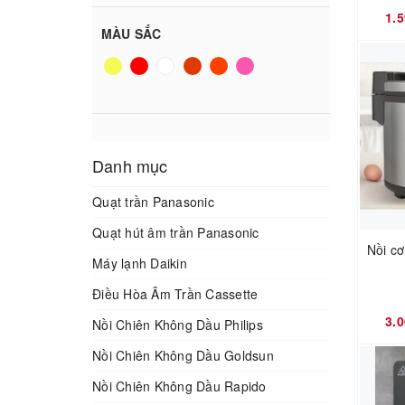
1.
vi
máy hút bụi lau nhà
5.000.000đ - 10.000.000đ
MÀU SẮC
Viessmann
cây nóng lạnh
Giá trên 10.000.000đ
Joyoung
máy sưởi gốm
sam sung
Máy lọc nước
Danh mục
ARC
quạt
Quạt trần Panasonic
Romal
lò vi sóng kết hợp nướng
Quạt hút âm trần Panasonic
Nồi c
zegu
cánh quạt panasonnic
Máy lạnh Daikin
BLANC
Điều Hòa Âm Trần Cassette
quạt năng lượng mặt trời
3.
Nồi Chiên Không Dầu Philips
Levoit
bếp từ đơn
Nồi Chiên Không Dầu Goldsun
Roborock
bếp từ+hồng ngoại
Nồi Chiên Không Dầu Rapido