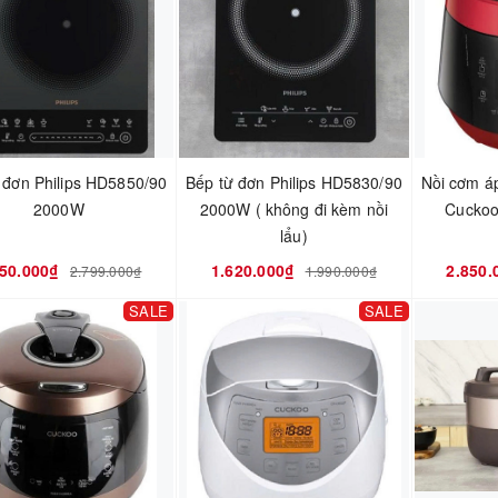
 đơn Philips HD5850/90
Bếp từ đơn Philips HD5830/90
Nồi cơm áp
2000W
2000W ( không đi kèm nồi
Cucko
lẩu)
150.000₫
1.620.000₫
2.850.
2.799.000₫
1.990.000₫
SALE
SALE