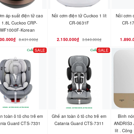
ơm áp suất điện tử cao
Nồi cơm điện tử Cuckoo 1 lít
Nồi cơm 
n 1.8L Cuckoo CRP-
CR-0631F
CR-1
WF1000F-Korean
800.000₫
2.150.000₫
1.890.
8.431.000₫
3.540.000₫
SALE
SALE
n toàn ô tô cho trẻ em
Ghế an toàn ô tô cho trẻ em
Bình nó
ania Guard CTS-7331
Catania Guard CTS-7311
ANDRIS3 
lít . Công