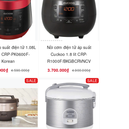
 suất điện tử 1.08L
Nồi cơm điện tử áp suất
o CRP-PK0600F-
Cuckoo 1.8 lít CRP-
Korean
R1000F/BKGBCRVNCV
000₫
3.700.000₫
4.590.000₫
4.900.000₫
SALE
SALE