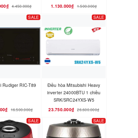
000₫
1.130.000₫
4.450.000₫
1.500.000₫
SALE
SALE
ôi Rudiger RIC-T89
Điều hòa Mitsubishi Heavy
inverter 24000BTU 1 chiều
SRK/SRC24YXS-W5
000₫
23.750.000₫
16.500.000₫
26.600.000₫
SALE
SALE