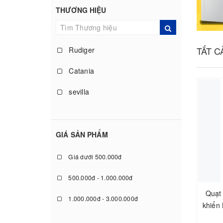
Bát thủy tinh
THƯƠNG HIỆU
nồi hấp
TẤT 
Rudiger
Máy làm sữa hạt
Catania
Tủ sấy bát
sevilla
Máy Ép Trái Cây
hòa phát
Máy Xay Ép Đa Năng
kyungjin
GIÁ SẢN PHẨM
Bếp Hồng Ngoại
fujiroki
quạt sạc
Giá dưới 500.000đ
b4
quạt sạc
500.000đ - 1.000.000đ
Quạt 
Tico
tủ đựng đồ khô
1.000.000đ - 3.000.000đ
khiển
fujihome
BẾP TỪ BA
3.000.000đ - 5.000.000đ