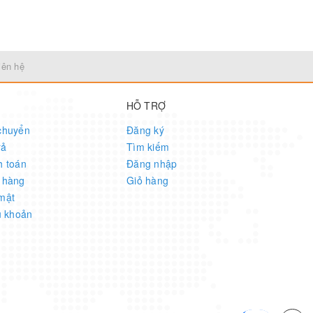
iên hệ
HỖ TRỢ
chuyển
Đăng ký
rả
Tìm kiếm
h toán
Đăng nhập
 hàng
Giỏ hàng
mật
u khoản