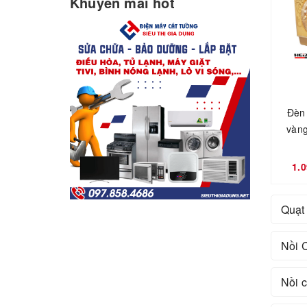
Khuyến mãi hot
Đèn 
vàn
1.
Quạt
Nồi 
Nồi 