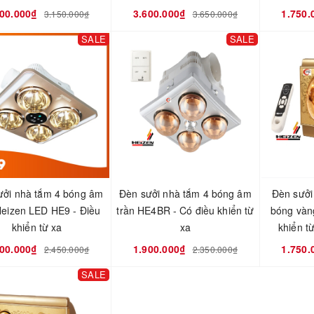
100.000₫
3.600.000₫
1.750.
3.150.000₫
3.650.000₫
SALE
SALE
ưởi nhà tắm 4 bóng âm
Đèn sưởi nhà tắm 4 bóng âm
Đèn sưởi
Heizen LED HE9 - Điều
trần HE4BR - Có điều khiển từ
bóng vàn
khiển từ xa
xa
khiển t
000.000₫
1.900.000₫
1.750.
2.450.000₫
2.350.000₫
SALE