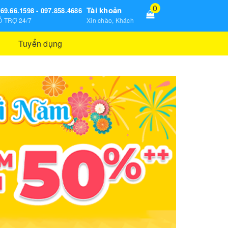
0
Tài khoản
69.66.1598 - 097.858.4686
 TRỢ 24/7
Xin chào, Khách
Tuyển dụng