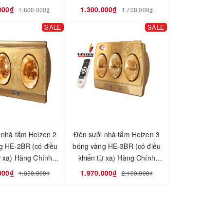
000₫
1.300.000₫
1.800.000₫
1.700.000₫
SALE
SALE
 nhà tắm Heizen 2
Đèn sưởi nhà tắm Heizen 3
g HE-2BR (có điều
bóng vàng HE-3BR (có điều
ừ xa) Hàng Chính
khiển từ xa) Hàng Chính
Hãng
Hãng
000₫
1.970.000₫
1.850.000₫
2.100.000₫