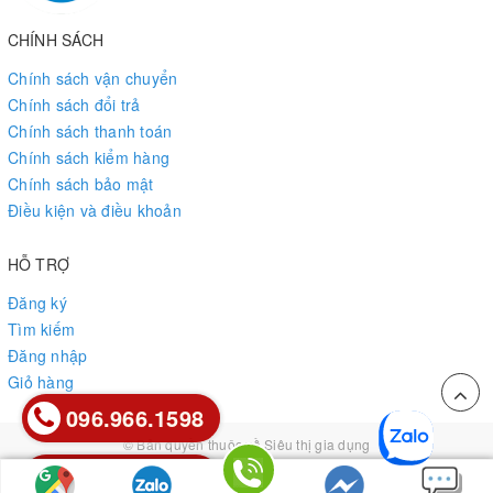
CHÍNH SÁCH
Chính sách vận chuyển
Chính sách đổi trả
Chính sách thanh toán
Chính sách kiểm hàng
Chính sách bảo mật
Điều kiện và điều khoản
HỖ TRỢ
Đăng ký
Tìm kiếm
Đăng nhập
Giỏ hàng
096.966.1598
096.966.1598
© Bản quyền thuộc về
Siêu thị gia dụng
Cung cấp bởi
Sapo
0912.85.85.26
0912.85.85.26