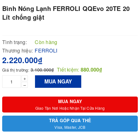
Bình Nóng Lạnh FERROLI QQEvo 20TE 20
Lít chống giật
Tình trạng:
Còn hàng
Thương hiệu:
FERROLI
2.220.000₫
Tiết kiệm:
880.000₫
3.100.000₫
Giá thị trường:
+
MUA NGAY
–
MUA NGAY
Giao Tận Nơi Hoặc Nhận Tại Cửa Hàng
TRẢ GÓP QUA THẺ
Visa, Master, JCB