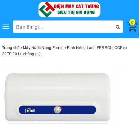
0
Toggle
navigation
Trang chủ
Máy Nước Nóng Ferroli
Bình Nóng Lạnh FERROLI QQEvo
20TE 20 Lít chống giật