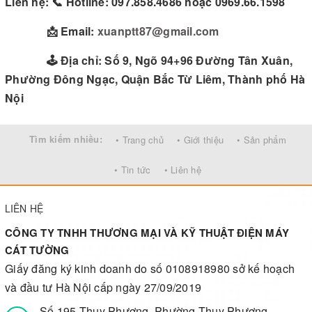
Liên hệ: 📞 Hotline: 097.858.4686 hoặc 0969.66.1598
📩 Email:
xuanptt87@gmail.com
🕹 Địa chỉ: Số 9, Ngõ 94+96 Đường Tân Xuân,
Phường Đông Ngạc, Quận Bắc Từ Liêm, Thành phố Hà
Nội
Tìm kiếm nhiều:
• Trang chủ
• Giới thiệu
• Sản phẩm
• Tin tức
• Liên hệ
LIÊN HỆ
CÔNG TY TNHH THƯƠNG MẠI VÀ KỸ THUẬT ĐIỆN MÁY
CÁT TƯỜNG
Giấy đăng ký kinh doanh do số 0108918980 sở kế hoạch
và đầu tư Hà Nội cấp ngày 27/09/2019
Số 195 Thụy Phương, Phường Thụy Phương,