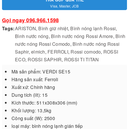
Visa, Master, JCB
Gọi ngay 096.966.1598
Tags:
ARISTON
,
Bình giữ nhiệt
,
Bình nóng lạnh Rossi
,
Bình nước nóng
,
Bình nước nóng Rossi Amore
,
Bình
nước nóng Rossi Comodo
,
Bình nước nóng Rossi
Saphir
,
elmich
,
FERROLI
,
Rossi comodo
,
ROSSI
ECO
,
ROSSI SAPHIR
,
ROSSI TI TITAN
Mã sản phẩm: VERDI SE15
Hãng sản xuất: Ferroli
Xuất xứ: Chính hãng
Dung tích (lít): 15
Kích thước: 511x308x306 (mm)
Khối lượng: 13,5kg
Công suất (W): 2500
loại máy: bình nóng lạnh gián tiếp