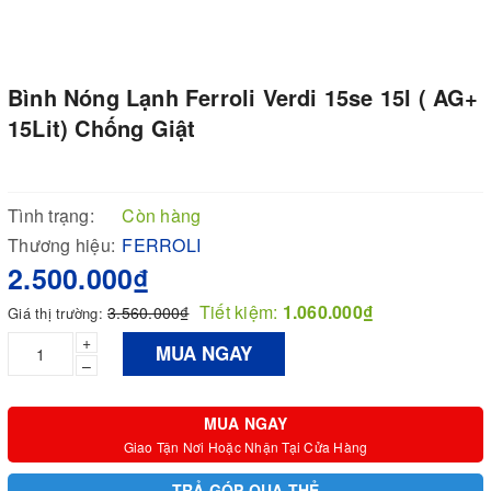
Bình Nóng Lạnh Ferroli Verdi 15se 15l ( AG+
15Lit) Chống Giật
Tình trạng:
Còn hàng
Thương hiệu:
FERROLI
2.500.000₫
Tiết kiệm:
1.060.000₫
3.560.000₫
Giá thị trường:
+
MUA NGAY
–
MUA NGAY
Giao Tận Nơi Hoặc Nhận Tại Cửa Hàng
TRẢ GÓP QUA THẺ