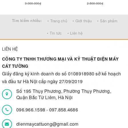
3.900.000₫
2.500.000₫
Tìm kiếm nhiều:
• Trang chủ
• Giới thiệu
• Sản phẩm
• Tin tức
• Liên hệ
LIÊN HỆ
CÔNG TY TNHH THƯƠNG MẠI VÀ KỸ THUẬT ĐIỆN MÁY
CÁT TƯỜNG
Giấy đăng ký kinh doanh do số 0108918980 sở kế hoạch
và đầu tư Hà Nội cấp ngày 27/09/2019
Số 195 Thụy Phương, Phường Thụy Phương,
Quận Bắc Từ Liêm, Hà Nội
096.966.1598
-
097.858.4686
dienmaycattuong@gmail.com