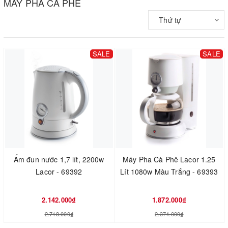
MÁY PHA CÀ PHÊ
Thứ tự
SALE
SALE
Ấm đun nước 1,7 lít, 2200w
Máy Pha Cà Phê Lacor 1.25
Lacor - 69392
Lít 1080w Màu Trắng - 69393
2.142.000₫
1.872.000₫
2.718.000₫
2.374.000₫