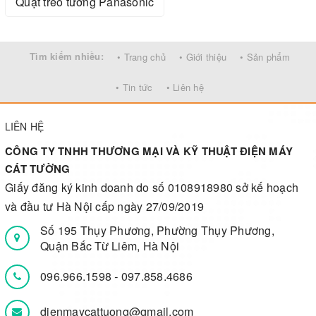
Quạt treo tường Panasonic
Tìm kiếm nhiều:
• Trang chủ
• Giới thiệu
• Sản phẩm
• Tin tức
• Liên hệ
LIÊN HỆ
CÔNG TY TNHH THƯƠNG MẠI VÀ KỸ THUẬT ĐIỆN MÁY
CÁT TƯỜNG
Giấy đăng ký kinh doanh do số 0108918980 sở kế hoạch
và đầu tư Hà Nội cấp ngày 27/09/2019
Số 195 Thụy Phương, Phường Thụy Phương,
Quận Bắc Từ Liêm, Hà Nội
096.966.1598
-
097.858.4686
dienmaycattuong@gmail.com