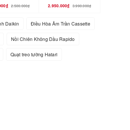
000₫
2.950.000₫
2.500.000₫
3.990.000₫
nh Daikin
Điều Hòa Âm Trần Cassette
Nồi Chiên Không Dầu Rapido
Quạt treo tường Hatari