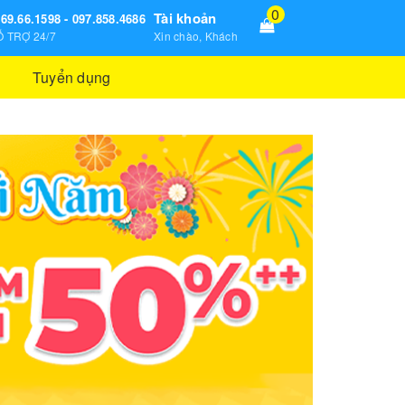
0
Tài khoản
69.66.1598 - 097.858.4686
 TRỢ 24/7
Xin chào, Khách
Tuyển dụng