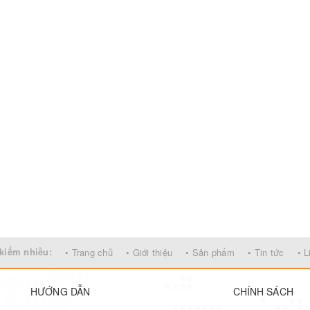
kiếm nhiều:
• Trang chủ
• Giới thiệu
• Sản phẩm
• Tin tức
• L
HƯỚNG DẪN
CHÍNH SÁCH