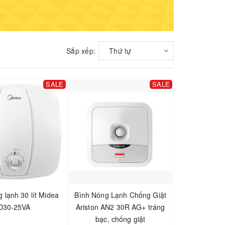
Sắp xếp:
Thứ tự
SALE
SALE
 lạnh 30 lít Midea
Bình Nóng Lạnh Chống Giật
D30-25VA
Ariston AN2 30R AG+ tráng
bạc, chống giật