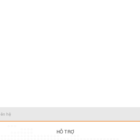
iên hệ
HỖ TRỢ