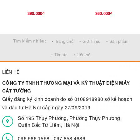
390.000₫
360.000₫
Tìm kiếm nhiều:
• Trang chủ
• Giới thiệu
• Sản phẩm
• Tin tức
• Liên hệ
LIÊN HỆ
CÔNG TY TNHH THƯƠNG MẠI VÀ KỸ THUẬT ĐIỆN MÁY
CÁT TƯỜNG
Giấy đăng ký kinh doanh do số 0108918980 sở kế hoạch
và đầu tư Hà Nội cấp ngày 27/09/2019
Số 195 Thụy Phương, Phường Thụy Phương,
Quận Bắc Từ Liêm, Hà Nội
096.966.1598
-
097.858.4686