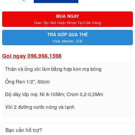
–
MUA NGAY
Giao Tận Nơi Hoặc Nhận Tại Cửa Hàng
TRẢ GÓP QUA THẺ
Visa, Master, JCB
Gọi ngay 096.966.1598
Thân và ống vòi làm bằng hợp kim mạ bóng
Ống Ren 1/2″, 60cm
Độ dày lớp mạ: Ni 8-10Mm; Crom 0,2-0,3Mm
Vòi 2 đường nước nóng và lạnh
Bạn cần hỗ trợ?