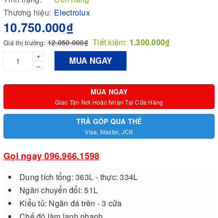
Thương hiệu:
Electrolux
10.750.000₫
Tiết kiệm:
1.300.000₫
12.050.000₫
Giá thị trường:
+
MUA NGAY
–
MUA NGAY
Giao Tận Nơi Hoặc Nhận Tại Cửa Hàng
TRẢ GÓP QUA THẺ
Visa, Master, JCB
Gọi ngay 096.966.1598
Dung tích tổng: 363L - thực: 334L
Ngăn chuyển đổi: 51L
Kiểu tủ: Ngăn đá trên - 3 cửa
Chế độ làm lạnh nhanh