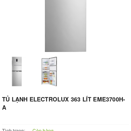
TỦ LẠNH ELECTROLUX 363 LÍT EME3700H-
A
Tình trạng:
Còn hàng