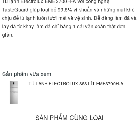
Tủ lạnh Electrolux EME3700H-A với công nghệ
TasteGuard giúp loại bỏ 99.8% vi khuẩn và những mùi khó
chịu để tủ lạnh luôn tươi mát và vệ sinh. Dễ dàng làm đá và
lấy đá từ khay làm đá chỉ bằng 1 cái vặn xoắn thật đơn
giản.
Sản phẩm vừa xem
TỦ LẠNH ELECTROLUX 363 LÍT EME3700H-A
SẢN PHẨM CÙNG LOẠI