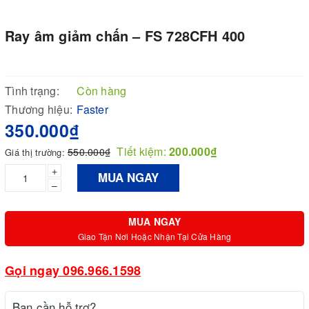
Ray âm giảm chấn – FS 728CFH 400
Tình trạng:
Còn hàng
Thương hiệu:
Faster
350.000₫
Tiết kiệm:
200.000₫
550.000₫
Giá thị trường:
+
MUA NGAY
–
MUA NGAY
Giao Tận Nơi Hoặc Nhận Tại Cửa Hàng
Gọi ngay 096.966.1598
Bạn cần hỗ trợ?