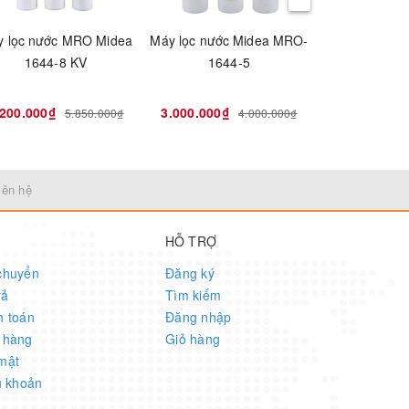
 lọc nước MRO Midea
Máy lọc nước Midea MRO-
Máy lọc nước 
1644-8 KV
1644-5
U9
.200.000₫
3.000.000₫
5.200.000₫
5.850.000₫
4.000.000₫
iên hệ
HỖ TRỢ
chuyển
Đăng ký
rả
Tìm kiếm
h toán
Đăng nhập
 hàng
Giỏ hàng
mật
u khoản