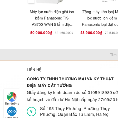
Máy lọc nước điện giải ion
[Tặng máy tiền lọc] 
kiềm Panasonic TK-
lọc nước ion kiềm
AS700-WVN 5 tấm điện
Panasonic loại đặt d
cực
bồn rửa TK-AB50-Z
50.000.000₫
48.900.000₫
83.160.000₫
73.540.
Tìm 
LIÊN HỆ
CÔNG TY TNHH THƯƠNG MẠI VÀ KỸ THUẬT
ĐIỆN MÁY CÁT TƯỜNG
Giấy đăng ký kinh doanh do số 0108918980 sở
kế hoạch và đầu tư Hà Nội cấp ngày 27/09/201
Tìm đường
Số 195 Thụy Phương, Phường Thụy
Phương, Quận Bắc Từ Liêm, Hà Nội
Chat Zalo