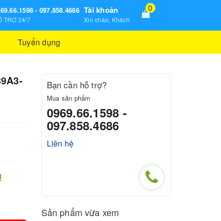
0
Tài khoản
69.66.1598 - 097.858.4686
 TRỢ 24/7
Xin chào, Khách
Tuyển dụng
9A3-
Bạn cần hỗ trợ?
Mua sản phẩm
0969.66.1598 -
097.858.4686
Liên hệ
₫
Sản phẩm vừa xem