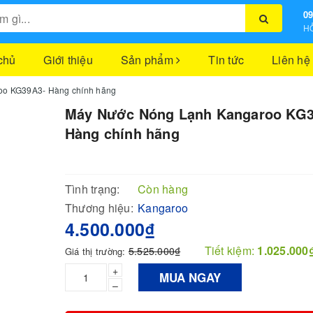
09
HỖ
chủ
Giới thiệu
Sản phẩm
Tin tức
Liên hệ
oo KG39A3- Hàng chính hãng
Máy Nước Nóng Lạnh Kangaroo KG3
Hàng chính hãng
Tình trạng:
Còn hàng
Thương hiệu:
Kangaroo
4.500.000₫
Tiết kiệm:
1.025.000
5.525.000₫
Giá thị trường:
+
MUA NGAY
–