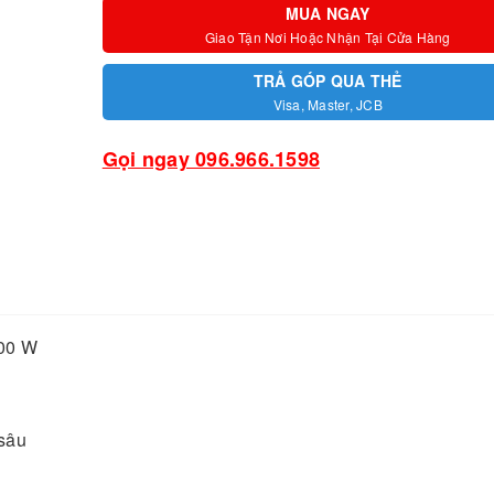
MUA NGAY
Giao Tận Nơi Hoặc Nhận Tại Cửa Hàng
TRẢ GÓP QUA THẺ
Visa, Master, JCB
Gọi ngay 096.966.1598
100 W
 sâu