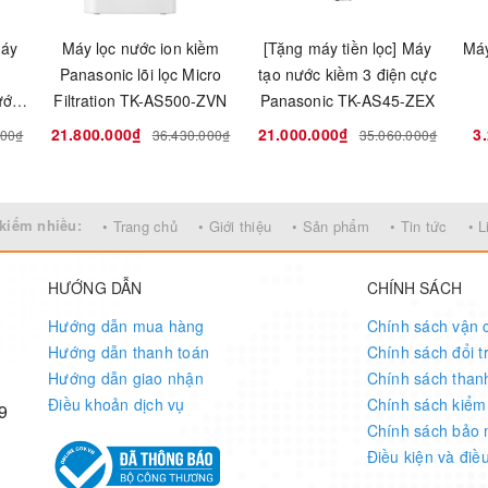
Máy
Máy lọc nước ion kiềm
[Tặng máy tiền lọc] Máy
Máy
Panasonic lõi lọc Micro
tạo nước kiềm 3 điện cực
ưới
Filtration TK-AS500-ZVN
Panasonic TK-AS45-ZEX
EX
21.800.000₫
21.000.000₫
3
000₫
36.430.000₫
35.060.000₫
kiếm nhiều:
• Trang chủ
• Giới thiệu
• Sản phẩm
• Tin tức
• L
HƯỚNG DẪN
CHÍNH SÁCH
Hướng dẫn mua hàng
Chính sách vận 
Hướng dẫn thanh toán
Chính sách đổi t
Hướng dẫn giao nhận
Chính sách than
Điều khoản dịch vụ
Chính sách kiểm
9
Chính sách bảo 
Điều kiện và điề