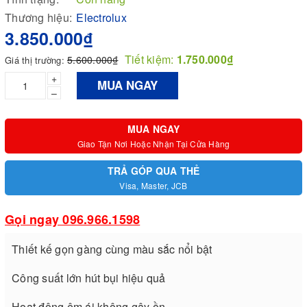
Thương hiệu:
Electrolux
3.850.000₫
Tiết kiệm:
1.750.000₫
5.600.000₫
Giá thị trường:
+
MUA NGAY
–
MUA NGAY
Giao Tận Nơi Hoặc Nhận Tại Cửa Hàng
TRẢ GÓP QUA THẺ
Visa, Master, JCB
Gọi ngay 096.966.1598
Thiết kế gọn gàng cùng màu sắc nổi bật
Công suất lớn hút bụi hiệu quả
Hoạt động êm ái không gây ồn