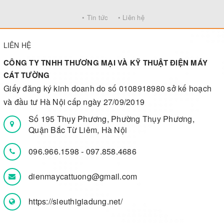
• Tin tức
• Liên hệ
LIÊN HỆ
CÔNG TY TNHH THƯƠNG MẠI VÀ KỸ THUẬT ĐIỆN MÁY
CÁT TƯỜNG
Giấy đăng ký kinh doanh do số 0108918980 sở kế hoạch
và đầu tư Hà Nội cấp ngày 27/09/2019
Số 195 Thụy Phương, Phường Thụy Phương,
Quận Bắc Từ Liêm, Hà Nội
096.966.1598
-
097.858.4686
dienmaycattuong@gmail.com
https://sieuthigiadung.net/