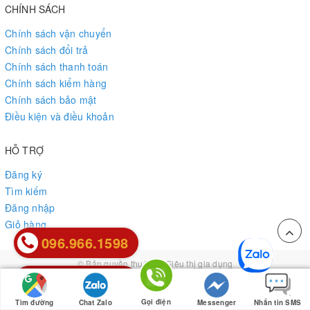
CHÍNH SÁCH
Chính sách vận chuyển
Chính sách đổi trả
Chính sách thanh toán
Chính sách kiểm hàng
Chính sách bảo mật
Điều kiện và điều khoản
HỖ TRỢ
Đăng ký
Tìm kiếm
Đăng nhập
Giỏ hàng
096.966.1598
096.966.1598
© Bản quyền thuộc về
Siêu thị gia dụng
0912.85.85.26
0912.85.85.26
Cung cấp bởi
Sapo
Gọi điện
Tìm đường
Chat Zalo
Messenger
Nhắn tin SMS