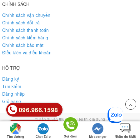
CHÍNH SÁCH
Chính sách vận chuyển
Chính sách đổi trả
Chính sách thanh toán
Chính sách kiểm hàng
Chính sách bảo mật
Điều kiện và điều khoản
HỖ TRỢ
Đăng ký
Tìm kiếm
Đăng nhập
Giỏ hàng
096.966.1598
096.966.1598
© Bản quyền thuộc về
Siêu thị gia dụng
0912.85.85.26
0912.85.85.26
Cung cấp bởi
Sapo
Gọi điện
Tìm đường
Chat Zalo
Messenger
Nhắn tin SMS