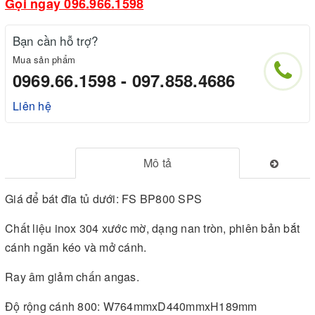
Gọi ngay 096.966.1598
Bạn cần hỗ trợ?
Mua sản phẩm
0969.66.1598 - 097.858.4686
Liên hệ
Mô tả
Giá để bát đĩa tủ dưới: FS BP800 SPS
Chất liệu inox 304 xước mờ, dạng nan tròn, phiên bản bắt
cánh ngăn kéo và mở cánh.
Ray âm giảm chấn angas.
Độ rộng cánh 800: W764mmxD440mmxH189mm