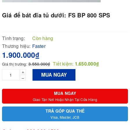
Giá để bát đĩa tủ dưới: FS BP 800 SPS
Tình trạng:
Còn hàng
Thương hiệu:
Faster
1.900.000₫
Tiết kiệm:
1.650.000₫
3.550.000₫
Giá thị trường:
+
MUA NGAY
–
MUA NGAY
Giao Tận Nơi Hoặc Nhận Tại Cửa Hàng
TRẢ GÓP QUA THẺ
Visa, Master, JCB