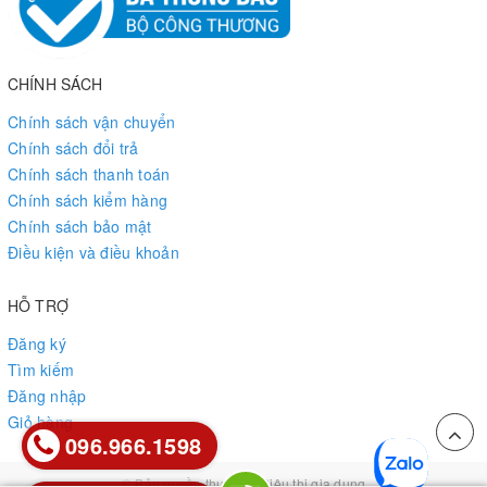
CHÍNH SÁCH
Chính sách vận chuyển
Chính sách đổi trả
Chính sách thanh toán
Chính sách kiểm hàng
Chính sách bảo mật
Điều kiện và điều khoản
HỖ TRỢ
Đăng ký
Tìm kiếm
Đăng nhập
Giỏ hàng
096.966.1598
096.966.1598
© Bản quyền thuộc về
Siêu thị gia dụng