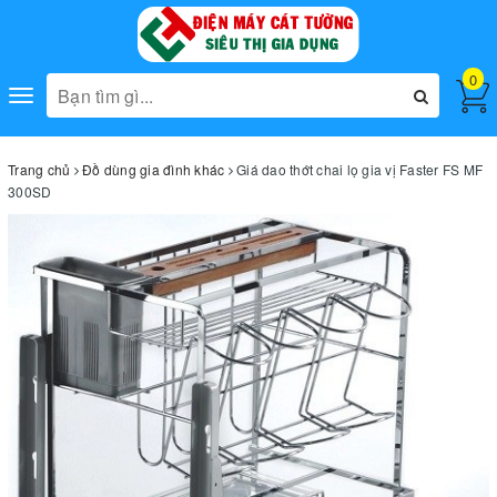
0
Toggle
navigation
Trang chủ
Đồ dùng gia đình khác
Giá dao thớt chai lọ gia vị Faster FS MF
300SD