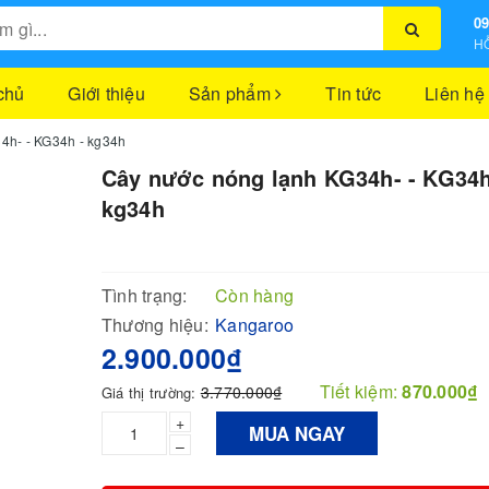
09
HỖ
chủ
Giới thiệu
Sản phẩm
Tin tức
Liên hệ
4h- - KG34h - kg34h
Cây nước nóng lạnh KG34h- - KG34h
kg34h
Tình trạng:
Còn hàng
Thương hiệu:
Kangaroo
2.900.000₫
Tiết kiệm:
870.000₫
3.770.000₫
Giá thị trường:
+
MUA NGAY
–