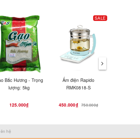
SALE
o Bắc Hương - Trọng
Ấm điện Rapido
Ấm điện Rap
lượng: 5kg
RMK0818-S
125.000₫
450.000₫
399.000₫
750.000₫
iên hệ