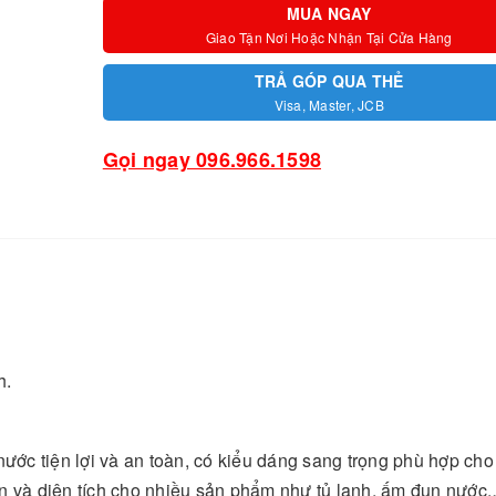
MUA NGAY
Giao Tận Nơi Hoặc Nhận Tại Cửa Hàng
TRẢ GÓP QUA THẺ
Visa, Master, JCB
Gọi ngay 096.966.1598
h.
ước tiện lợi và an toàn, có kiểu dáng sang trọng phù hợp cho
an và diện tích cho nhiều sản phẩm như tủ lạnh, ấm đun nước