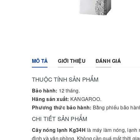
MÔ TẢ
GIỚI THIỆU
ĐÁNH GIÁ
THUỘC TÍNH SẢN PHẨM
Bảo hành:
12 tháng.
Hãng sản xuất:
KANGAROO.
Phương thức bảo hành:
Bằng phiếu bảo hàn
CHI TIẾT SẢN PHẨM
Cây nóng lạnh
Kg34H
là máy làm nóng, lạnh n
đình và văn phòng. Không cần quá mất thời gi