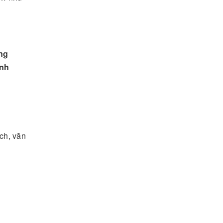
ng
ạnh
ch, văn