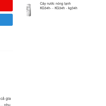
Cây nước nóng lạnh
KG34h- - KG34h - kg34h
 cả gia
,… nhu