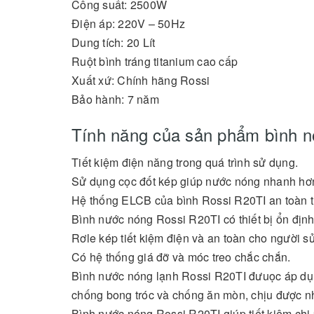
Công suất: 2500W
Điện áp: 220V – 50Hz
Dung tích: 20 Lít
Ruột bình tráng titanium cao cấp
Xuất xứ: Chính hãng Rossi
Bảo hành: 7 năm
Tính năng của sản phẩm bình n
Tiết kiệm điện năng trong quá trình sử dụng.
Sử dụng cọc đốt kép giúp nước nóng nhanh hơ
Hệ thống ELCB của bình Rossi R20TI an toàn tu
Bình nước nóng Rossi R20TI có thiết bị ổn định
Rơle kép tiết kiệm điện và an toàn cho người s
Có hệ thống giá đỡ và móc treo chắc chắn.
Bình nước nóng lạnh Rossi R20TI đưuọc áp dụng
chống bong tróc và chống ăn mòn, chịu được nh
Bình nước nóng Rossi R20TI giúp tiết kiệm chi p