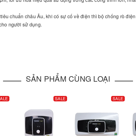
iêu chuẩn châu Âu, khi có sự cố về điện thì bộ chống rò điệ
 cho người sử dụng.
SẢN PHẨM CÙNG LOẠI
ALE
SALE
SALE