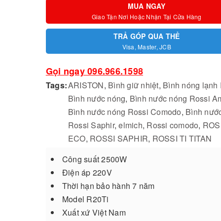
MUA NGAY
Giao Tận Nơi Hoặc Nhận Tại Cửa Hàng
TRẢ GÓP QUA THẺ
Visa, Master, JCB
Gọi ngay 096.966.1598
Tags:
ARISTON
,
Bình giữ nhiệt
,
Bình nóng lạnh
Bình nước nóng
,
Bình nước nóng Rossi A
Bình nước nóng Rossi Comodo
,
Bình nướ
Rossi Saphir
,
elmich
,
Rossi comodo
,
ROS
ECO
,
ROSSI SAPHIR
,
ROSSI TI TITAN
Công suất 2500W
Điện áp 220V
Thời hạn bảo hành 7 năm
Model R20Ti
Xuất xứ Việt Nam