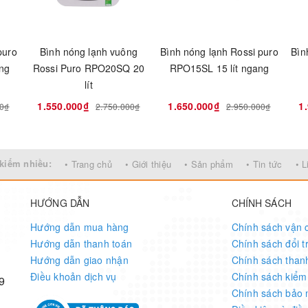
puro
Bình nóng lạnh vuông
Bình nóng lạnh Rossi puro
Bìn
ông
Rossi Puro RPO20SQ 20
RPO15SL 15 lít ngang
lít
1.550.000₫
1.650.000₫
1
00₫
2.750.000₫
2.950.000₫
kiếm nhiều:
• Trang chủ
• Giới thiệu
• Sản phẩm
• Tin tức
• L
HƯỚNG DẪN
CHÍNH SÁCH
Hướng dẫn mua hàng
Chính sách vận 
Hướng dẫn thanh toán
Chính sách đổi t
Hướng dẫn giao nhận
Chính sách than
Điều khoản dịch vụ
Chính sách kiểm
9
Chính sách bảo 