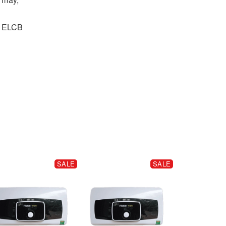
n ELCB
SALE
SALE