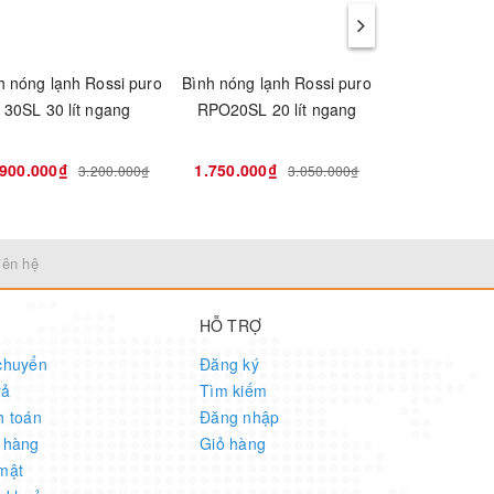
h nóng lạnh Rossi puro
Bình nóng lạnh Rossi puro
Bình nước 
30SL 30 lít ngang
RPO20SL 20 lít ngang
R20Di
.900.000₫
1.750.000₫
1.750.000₫
3.200.000₫
3.050.000₫
iên hệ
HỖ TRỢ
chuyển
Đăng ký
rả
Tìm kiếm
h toán
Đăng nhập
 hàng
Giỏ hàng
mật