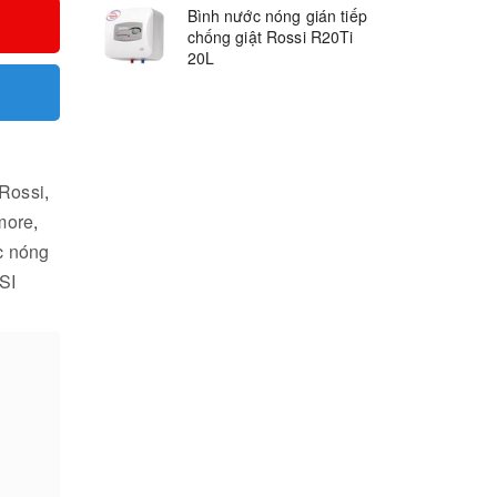
Bình nước nóng gián tiếp
chống giật Rossi R20Ti
20L
 Rossi
,
more
,
c nóng
SI