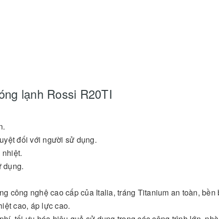
óng lạnh Rossi R20TI
n.
yệt đối với người sử dụng.
 nhiệt.
ử dụng.
 công nghệ cao cấp của Italia, tráng Titanium an toàn, bền b
iệt cao, áp lực cao.
hí, tối ưu hóa hiệu quả sử dụng trong các công trình lớn, nh