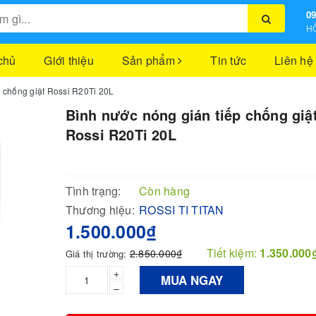
09
HỖ
chủ
Giới thiệu
Sản phẩm
Tin tức
Liên hệ
p chống giật Rossi R20Ti 20L
Bình nước nóng gián tiếp chống giậ
Rossi R20Ti 20L
Tình trạng:
Còn hàng
Thương hiệu:
ROSSI TI TITAN
1.500.000₫
Tiết kiệm:
1.350.000
2.850.000₫
Giá thị trường:
+
MUA NGAY
–