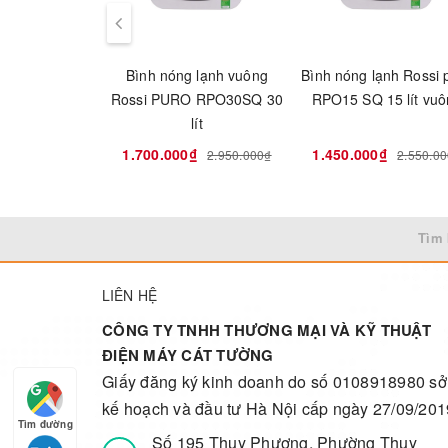
Bình nóng lạnh vuông
Bình nóng lạnh Rossi 
Rossi PURO RPO30SQ 30
RPO15 SQ 15 lít vu
lít
1.700.000₫
1.450.000₫
2.950.000₫
2.550.0
Tìm 
LIÊN HỆ
CÔNG TY TNHH THƯƠNG MẠI VÀ KỸ THUẬT
ĐIỆN MÁY CÁT TƯỜNG
Giấy đăng ký kinh doanh do số 0108918980 sở
kế hoạch và đầu tư Hà Nội cấp ngày 27/09/201
Tìm đường
Số 195 Thụy Phương, Phường Thụy