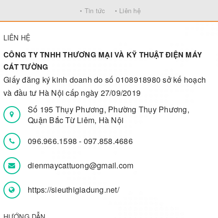
• Tin tức
• Liên hệ
LIÊN HỆ
CÔNG TY TNHH THƯƠNG MẠI VÀ KỸ THUẬT ĐIỆN MÁY
CÁT TƯỜNG
Giấy đăng ký kinh doanh do số 0108918980 sở kế hoạch
và đầu tư Hà Nội cấp ngày 27/09/2019
Số 195 Thụy Phương, Phường Thụy Phương,
Quận Bắc Từ Liêm, Hà Nội
096.966.1598
-
097.858.4686
dienmaycattuong@gmail.com
https://sieuthigiadung.net/
HƯỚNG DẪN