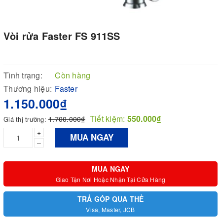
Vòi rửa Faster FS 911SS
Tình trạng:
Còn hàng
Thương hiệu:
Faster
1.150.000₫
Tiết kiệm:
550.000₫
1.700.000₫
Giá thị trường:
+
MUA NGAY
–
MUA NGAY
Giao Tận Nơi Hoặc Nhận Tại Cửa Hàng
TRẢ GÓP QUA THẺ
Visa, Master, JCB