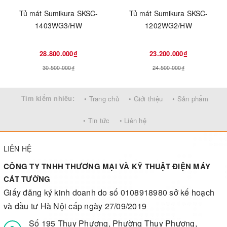
Tủ mát Sumikura SKSC-
Tủ mát Sumikura SKSC-
1403WG3/HW
1202WG2/HW
28.800.000₫
23.200.000₫
30.500.000₫
24.500.000₫
Tìm kiếm nhiều:
• Trang chủ
• Giới thiệu
• Sản phẩm
• Tin tức
• Liên hệ
LIÊN HỆ
CÔNG TY TNHH THƯƠNG MẠI VÀ KỸ THUẬT ĐIỆN MÁY
CÁT TƯỜNG
Giấy đăng ký kinh doanh do số 0108918980 sở kế hoạch
và đầu tư Hà Nội cấp ngày 27/09/2019
Số 195 Thụy Phương, Phường Thụy Phương,