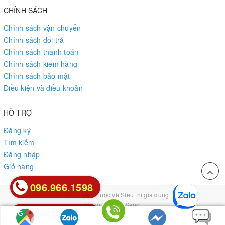
CHÍNH SÁCH
Chính sách vận chuyển
Chính sách đổi trả
Chính sách thanh toán
Chính sách kiểm hàng
Chính sách bảo mật
Điều kiện và điều khoản
HỖ TRỢ
Đăng ký
Tìm kiếm
Đăng nhập
Giỏ hàng
096.966.1598
096.966.1598
© Bản quyền thuộc về
Siêu thị gia dụng
Cung cấp bởi
Sapo
0912.85.85.26
0912.85.85.26