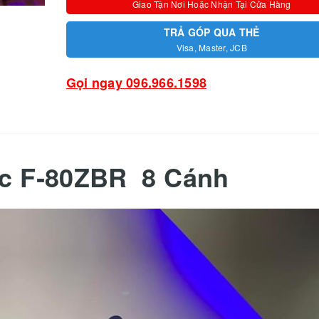
Giao Tận Nơi Hoặc Nhận Tại Cửa Hàng
TRẢ GÓP QUA THẺ
Visa, Master, JCB
Gọi ngay 096.966.1598
ic F‑80ZBR 8 Cánh