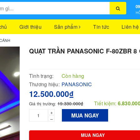
09
HỖ
chủ
Giới thiệu
Sản phẩm
Tin tức
Liên hệ
 CÁNH
QUẠT TRẦN PANASONIC F‑80ZBR 8
Tình trạng:
Còn hàng
Thương hiệu:
PANASONIC
12.500.000₫
Tiết kiệm:
6.830.00
19.330.000₫
Giá thị trường:
+
MUA NGAY
–
MUA NGAY