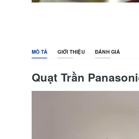
MÔ TẢ
GIỚI THIỆU
ĐÁNH GIÁ
Quạt Trần Panason