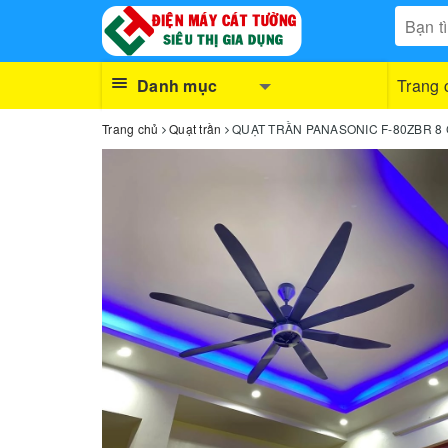
Danh mục
Trang 
Trang chủ
Quạt trần
QUẠT TRẦN PANASONIC F‑80ZBR 8