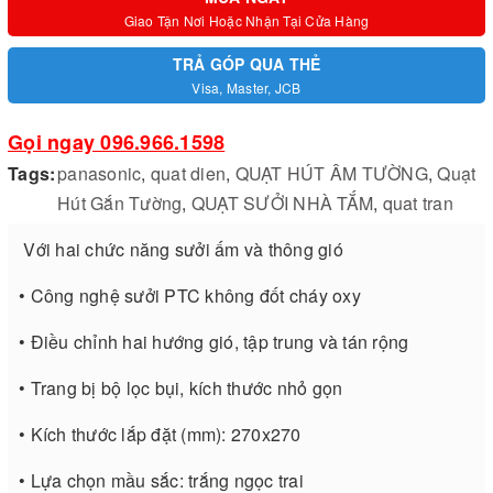
Giao Tận Nơi Hoặc Nhận Tại Cửa Hàng
TRẢ GÓP QUA THẺ
Visa, Master, JCB
Gọi ngay 096.966.1598
Tags:
panasonic
,
quat dien
,
QUẠT HÚT ÂM TƯỜNG
,
Quạt
Hút Gắn Tường
,
QUẠT SƯỞI NHÀ TẮM
,
quat tran
Với hai chức năng sưởi ấm và thông gió
• Công nghệ sưởi PTC không đốt cháy oxy
• Điều chỉnh hai hướng gió, tập trung và tán rộng
• Trang bị bộ lọc bụi, kích thước nhỏ gọn
• Kích thước lắp đặt (mm): 270x270
• Lựa chọn mầu sắc: trắng ngọc trai