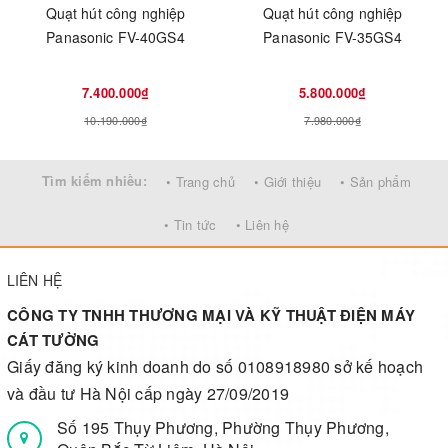
Quạt hút công nghiệp
Quạt hút công nghiệp
Panasonic FV-40GS4
Panasonic FV-35GS4
7.400.000₫
5.800.000₫
10.190.000₫
7.980.000₫
Tìm kiếm nhiều:
• Trang chủ
• Giới thiệu
• Sản phẩm
• Tin tức
• Liên hệ
LIÊN HỆ
CÔNG TY TNHH THƯƠNG MẠI VÀ KỸ THUẬT ĐIỆN MÁY
CÁT TƯỜNG
Giấy đăng ký kinh doanh do số 0108918980 sở kế hoạch
và đầu tư Hà Nội cấp ngày 27/09/2019
Số 195 Thụy Phương, Phường Thụy Phương,