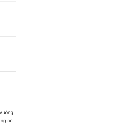
ổ vuông
òng có