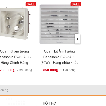
SALE
SALE
Quạt hút âm tường
Quạt Hút Âm Tường
Quạt hút 
anasonic FV-30AL7 -
Panasonic FV-25AL9
Panasonic
Hàng Chính Hãng
(30W) - Hàng nhập khẩu
.700.000₫
850.000₫
800.000₫
2.330.000₫
1.170.000₫
iên hệ
HỖ TRỢ