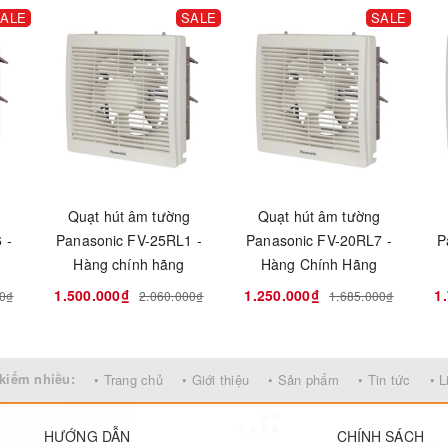
ALE
SALE
SALE
g
Quạt hút âm tường
Quạt hút âm tường
 -
Panasonic FV-25RL1 -
Panasonic FV-20RL7 -
P
Hàng chính hãng
Hàng Chính Hãng
1.500.000₫
1.250.000₫
1
00₫
2.060.000₫
1.685.000₫
kiếm nhiều:
• Trang chủ
• Giới thiệu
• Sản phẩm
• Tin tức
• L
HƯỚNG DẪN
CHÍNH SÁCH