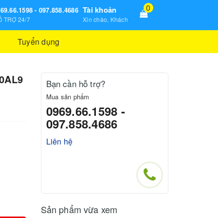
0
Tài khoản
69.66.1598 - 097.858.4686
 TRỢ 24/7
Xin chào, Khách
Tuyển dụng
20AL9
Bạn cần hỗ trợ?
Mua sản phẩm
0969.66.1598 -
097.858.4686
Liên hệ
Sản phẩm vừa xem