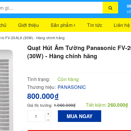
09
HỖ
chủ
Giới thiệu
Sản phẩm
Tin tức
Liên hệ
ic FV-20AL9 (30W) - Hàng chính hãng
Quạt Hút Âm Tường Panasonic FV-
(30W) - Hàng chính hãng
Tình trạng:
Còn hàng
Thương hiệu:
PANASONIC
800.000₫
Tiết kiệm:
260.000₫
1.060.000₫
Giá thị trường:
+
MUA NGAY
–