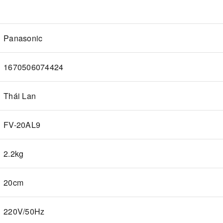
Panasonic
1670506074424
Thái Lan
FV-20AL9
2.2kg
20cm
220V/50Hz