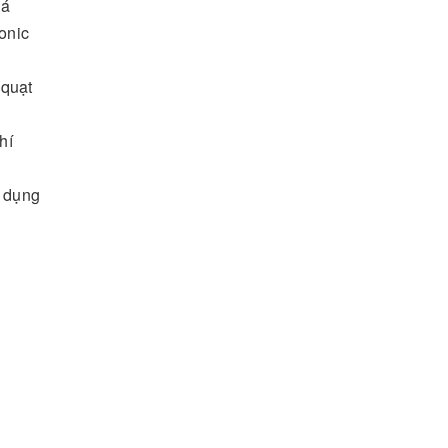
uá
onic
 quạt
hí
ử dụng