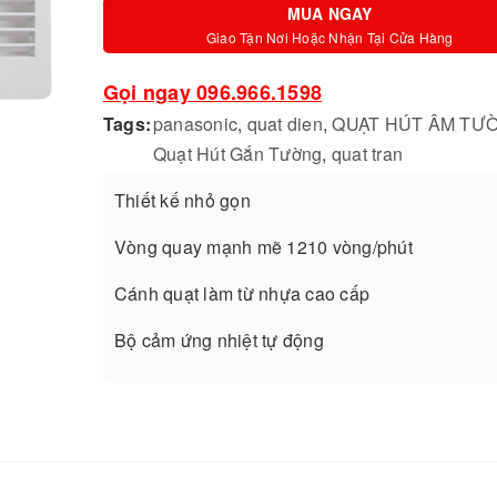
MUA NGAY
Giao Tận Nơi Hoặc Nhận Tại Cửa Hàng
Gọi ngay 096.966.1598
Tags:
panasonic
,
quat dien
,
QUẠT HÚT ÂM TƯ
Quạt Hút Gắn Tường
,
quat tran
Thiết kế nhỏ gọn
Vòng quay mạnh mẽ 1210 vòng/phút
Cánh quạt làm từ nhựa cao cấp
Bộ cảm ứng nhiệt tự động