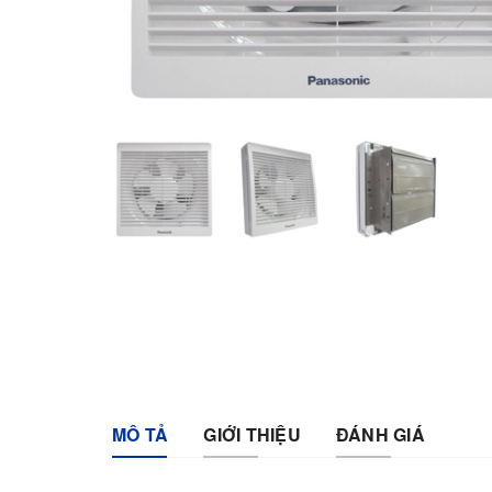
MÔ TẢ
GIỚI THIỆU
ĐÁNH GIÁ