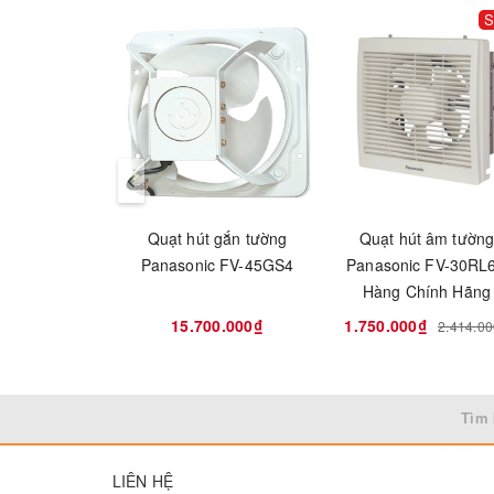
S
Quạt hút gắn tường
Quạt hút âm tườn
Panasonic FV-45GS4
Panasonic FV-30RL6
Hàng Chính Hãng
15.700.000₫
1.750.000₫
2.414.0
Tìm 
LIÊN HỆ