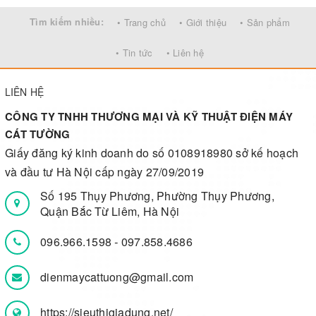
Tìm kiếm nhiều:
• Trang chủ
• Giới thiệu
• Sản phẩm
• Tin tức
• Liên hệ
LIÊN HỆ
CÔNG TY TNHH THƯƠNG MẠI VÀ KỸ THUẬT ĐIỆN MÁY
CÁT TƯỜNG
Giấy đăng ký kinh doanh do số 0108918980 sở kế hoạch
và đầu tư Hà Nội cấp ngày 27/09/2019
Số 195 Thụy Phương, Phường Thụy Phương,
Quận Bắc Từ Liêm, Hà Nội
096.966.1598
-
097.858.4686
dienmaycattuong@gmail.com
https://sieuthigiadung.net/