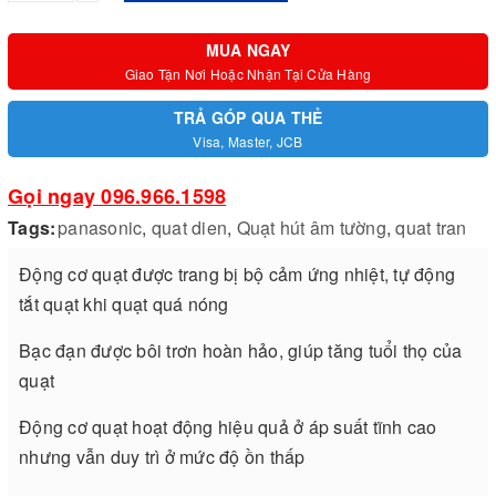
MUA NGAY
Giao Tận Nơi Hoặc Nhận Tại Cửa Hàng
TRẢ GÓP QUA THẺ
Visa, Master, JCB
Gọi ngay 096.966.1598
Tags:
panasonic
,
quat dien
,
Quạt hút âm tường
,
quat tran
Động cơ quạt được trang bị bộ cảm ứng nhiệt, tự động
tắt quạt khi quạt quá nóng
Bạc đạn được bôi trơn hoàn hảo, giúp tăng tuổi thọ của
quạt
Động cơ quạt hoạt động hiệu quả ở áp suất tĩnh cao
nhưng vẫn duy trì ở mức độ ồn thấp