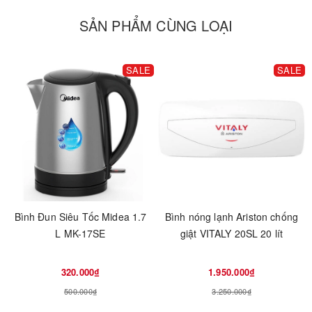
SẢN PHẨM CÙNG LOẠI
SALE
SALE
Bình Đun Siêu Tốc Midea 1.7
Bình nóng lạnh Ariston chống
L MK-17SE
giật VITALY 20SL 20 lít
320.000₫
1.950.000₫
500.000₫
3.250.000₫