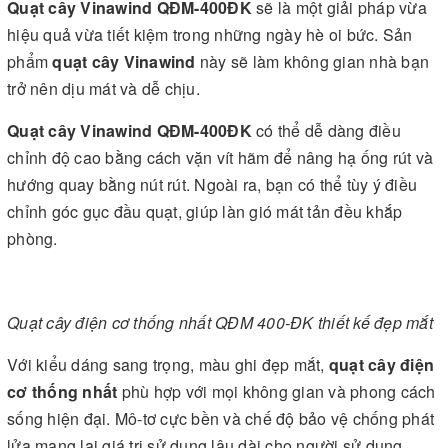
Quạt cây Vinawind QĐM-400ĐK
sẽ là một giải pháp vừa
hiệu quả vừa tiết kiệm trong những ngày hè oi bức. Sản
phẩm
quạt cây Vinawind
này sẽ làm không gian nhà bạn
trở nên dịu mát và dễ chịu.
Quạt cây Vinawind QĐM-400ĐK
có thể dễ dàng điều
chỉnh độ cao bằng cách vặn vít hãm để nâng hạ ống rút và
hướng quay bằng nút rút. Ngoài ra, bạn có thể tùy ý điều
chỉnh góc gục đầu quạt, giúp làn gió mát tản đều khắp
phòng.
Quạt cây điện cơ thống nhất QĐM 400-ĐK thiết kế đẹp mắt
Với kiểu dáng sang trọng, màu ghi đẹp mắt,
quạt cây điện
cơ thống nhất
phù hợp với mọi không gian và phong cách
sống hiện đại. Mô-tơ cực bền và chế độ bảo vệ chống phát
lửa mang lại giá trị sử dụng lâu dài cho người sử dụng.