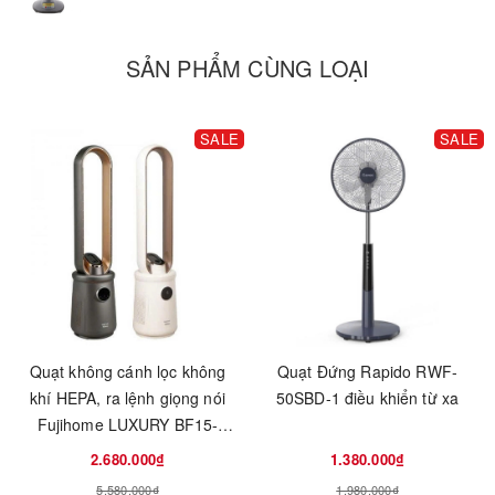
SẢN PHẨM CÙNG LOẠI
SALE
SALE
Quạt không cánh lọc không
Quạt Đứng Rapido RWF-
khí HEPA, ra lệnh giọng nói
50SBD-1 điều khiển từ xa
Fujihome LUXURY BF15-
HEPA-VOICE
2.680.000₫
1.380.000₫
5.580.000₫
1.980.000₫