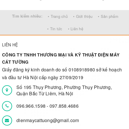
Tìm kiếm nhiều:
• Trang chủ
• Giới thiệu
• Sản phẩm
• Tin tức
• Liên hệ
LIÊN HỆ
CÔNG TY TNHH THƯƠNG MẠI VÀ KỸ THUẬT ĐIỆN MÁY
CÁT TƯỜNG
Giấy đăng ký kinh doanh do số 0108918980 sở kế hoạch
và đầu tư Hà Nội cấp ngày 27/09/2019
Số 195 Thụy Phương, Phường Thụy Phương,
Quận Bắc Từ Liêm, Hà Nội
096.966.1598
-
097.858.4686
dienmaycattuong@gmail.com