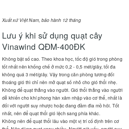
Xuất xứ Việt Nam, bảo hành 12 tháng
Lưu ý khi sử dụng quạt cây
Vinawind QĐM-400ĐK
Không bật số cao. Theo khoa học, tốc độ gió trong phòng
tốt nhất nên khống chế ở mức 0,2 - 0,5 mét/giây, tối đa
không quá 3 mét/giây. Vậy trong căn phòng tương đối
thoáng gió thì chỉ nên mở quạt số nhỏ cho gió thổi nhẹ.
Không để quạt thẳng vào người. Gió thổi thẳng vào người
dễ khiến cho khí phong hàn xâm nhập vào cơ thể, nhất là
đối với người suy nhược hoặc đang đầm đìa mồ hôi. Tốt
nhất, nên để quạt thổi gió lệch sang phía khác.
Không nên để quạt thổi lâu vào một vị trí cố định trên cơ
thể. Nên dùng quạt xoay chiều. Người già yếu, người suy