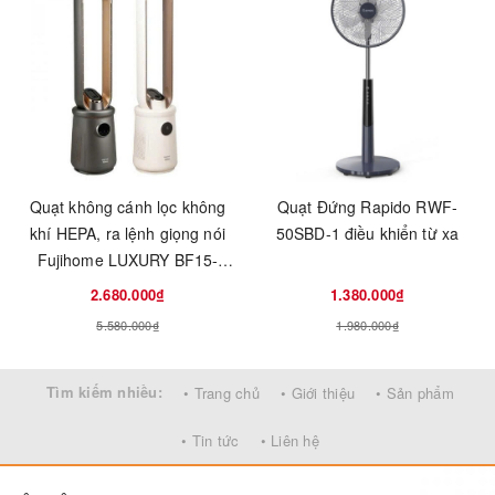
Quạt không cánh lọc không
Quạt Đứng Rapido RWF-
khí HEPA, ra lệnh giọng nói
50SBD-1 điều khiển từ xa
Fujihome LUXURY BF15-
HEPA-VOICE
2.680.000₫
1.380.000₫
5.580.000₫
1.980.000₫
Tìm kiếm nhiều:
• Trang chủ
• Giới thiệu
• Sản phẩm
• Tin tức
• Liên hệ