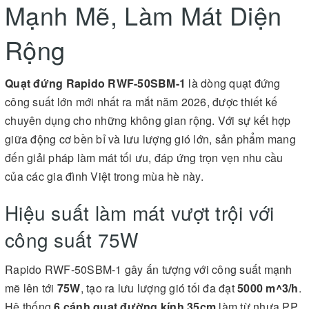
Mạnh Mẽ, Làm Mát Diện
Rộng
Quạt đứng Rapido RWF-50SBM-1
là dòng quạt đứng
công suất lớn mới nhất ra mắt năm 2026, được thiết kế
chuyên dụng cho những không gian rộng. Với sự kết hợp
giữa động cơ bền bỉ và lưu lượng gió lớn, sản phẩm mang
đến giải pháp làm mát tối ưu, đáp ứng trọn vẹn nhu cầu
của các gia đình Việt trong mùa hè này.
Hiệu suất làm mát vượt trội với
công suất 75W
Rapido RWF-50SBM-1 gây ấn tượng với công suất mạnh
mẽ lên tới
75W
, tạo ra lưu lượng gió tối đa đạt
5000 m^3/h
.
Hệ thống
6 cánh quạt đường kính 35cm
làm từ nhựa PP