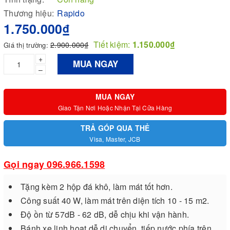
Thương hiệu:
Rapido
1.750.000₫
Tiết kiệm:
1.150.000₫
2.900.000₫
Giá thị trường:
+
MUA NGAY
–
MUA NGAY
Giao Tận Nơi Hoặc Nhận Tại Cửa Hàng
TRẢ GÓP QUA THẺ
Visa, Master, JCB
Gọi ngay 096.966.1598
Tặng kèm 2 hộp đá khô, làm mát tốt hơn.
Công suất 40 W, làm mát trên diện tích 10 - 15 m2.
Độ ồn từ 57dB - 62 dB, dễ chịu khi vận hành.
Bánh xe linh hoạt dễ di chuyển, tiếp nước phía trên