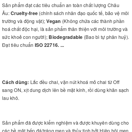
Sản phẩm đạt các tiêu chuẩn an toàn chất lượng Châu
Âu:
Cruelty-free
(chính sách nhân đạo quốc tế, bảo vệ môi
trường và động vật);
Vegan
(Không chứa các thành phần
hoá chất độc hại, là sản phẩm thân thiện với môi trường và
sức khoẻ con người);
Biodegradable
(Bao bì tự phân huỷ).
Đạt tiêu chuẩn
ISO 22716. ...
Cách dùng:
Lắc đều chai, vặn nút khoá mỏ chai từ Off
sang ON, xịt dung dịch lên bề mặt kính, rồi dùng khăn sạch
lau khô.
Sản phẩm đã được kiểm nghiệm và được khuyên dùng cho
các bề mặt bếp đá/tráng men và thủy tinh bởi Hiệp hội men