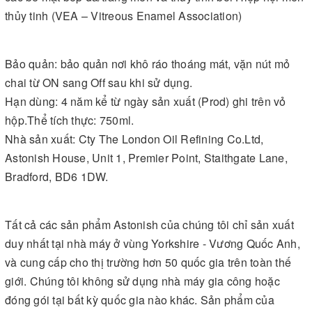
thủy tinh (VEA – Vitreous Enamel Association)
Bảo quản: bảo quản nơi khô ráo thoáng mát, vặn nút mỏ
chai từ ON sang Off sau khi sử dụng.
Hạn dùng: 4 năm kể từ ngày sản xuất (Prod) ghi trên vỏ
hộp.Thể tích thực: 750ml.
Nhà sản xuất: Cty The London Oil Refining Co.Ltd,
Astonish House, Unit 1, Premier Point, Staithgate Lane,
Bradford, BD6 1DW.
Tất cả các sản phẩm Astonish của chúng tôi chỉ sản xuất
duy nhất tại nhà máy ở vùng Yorkshire - Vương Quốc Anh,
và cung cấp cho thị trường hơn 50 quốc gia trên toàn thế
giới. Chúng tôi không sử dụng nhà máy gia công hoặc
đóng gói tại bất kỳ quốc gia nào khác. Sản phẩm của