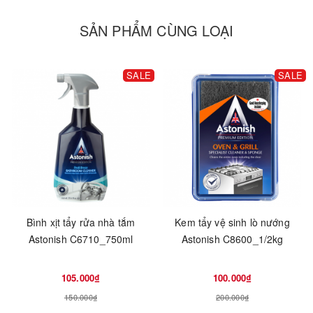
SẢN PHẨM CÙNG LOẠI
SALE
SALE
Bình xịt tẩy rửa nhà tắm
Kem tẩy vệ sinh lò nướng
Astonish C6710_750ml
Astonish C8600_1/2kg
105.000₫
100.000₫
150.000₫
200.000₫