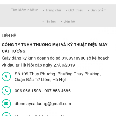
Tìm kiếm nhiều:
• Trang chủ
• Giới thiệu
• Sản phẩm
• Tin tức
• Liên hệ
LIÊN HỆ
CÔNG TY TNHH THƯƠNG MẠI VÀ KỸ THUẬT ĐIỆN MÁY
CÁT TƯỜNG
Giấy đăng ký kinh doanh do số 0108918980 sở kế hoạch
và đầu tư Hà Nội cấp ngày 27/09/2019
Số 195 Thụy Phương, Phường Thụy Phương,
Quận Bắc Từ Liêm, Hà Nội
096.966.1598
-
097.858.4686
dienmaycattuong@gmail.com