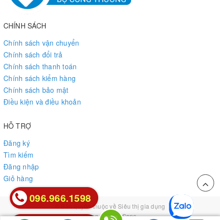
CHÍNH SÁCH
Chính sách vận chuyển
Chính sách đổi trả
Chính sách thanh toán
Chính sách kiểm hàng
Chính sách bảo mật
Điều kiện và điều khoản
HỖ TRỢ
Đăng ký
Tìm kiếm
Đăng nhập
Giỏ hàng
096.966.1598
096.966.1598
© Bản quyền thuộc về
Siêu thị gia dụng
Cung cấp bởi
Sapo