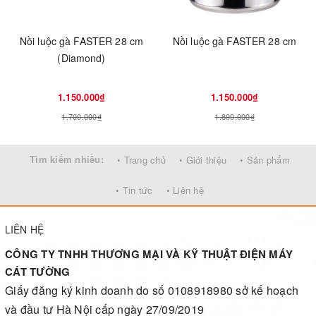
Nồi luộc gà FASTER 28 cm
Nồi luộc gà FASTER 28 cm
(Diamond)
1.150.000₫
1.150.000₫
1.700.000₫
1.800.000₫
Tìm kiếm nhiều:
• Trang chủ
• Giới thiệu
• Sản phẩm
• Tin tức
• Liên hệ
LIÊN HỆ
CÔNG TY TNHH THƯƠNG MẠI VÀ KỸ THUẬT ĐIỆN MÁY
CÁT TƯỜNG
Giấy đăng ký kinh doanh do số 0108918980 sở kế hoạch
và đầu tư Hà Nội cấp ngày 27/09/2019