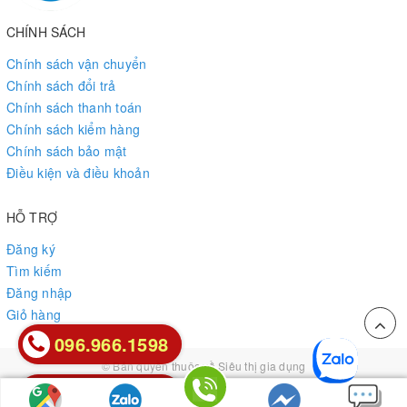
CHÍNH SÁCH
Chính sách vận chuyển
Chính sách đổi trả
Chính sách thanh toán
Chính sách kiểm hàng
Chính sách bảo mật
Điều kiện và điều khoản
HỖ TRỢ
Đăng ký
Tìm kiếm
Đăng nhập
Giỏ hàng
096.966.1598
096.966.1598
© Bản quyền thuộc về
Siêu thị gia dụng
Cung cấp bởi
Sapo
0912.85.85.26
0912.85.85.26