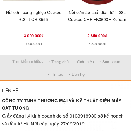
Nồi cơm công nghiệp Cuckoo
Nồi cơm áp suất điện tử 1.08L
6.3 lít CR-3555
Cuckoo CRP-PK0600F-Korean
3.000.000₫
2.850.000₫
4.900.000₫
4.590.000₫
Tìm kiếm nhiều:
• Trang chủ
• Giới thiệu
• Sản phẩm
• Tin tức
• Liên hệ
LIÊN HỆ
CÔNG TY TNHH THƯƠNG MẠI VÀ KỸ THUẬT ĐIỆN MÁY
CÁT TƯỜNG
Giấy đăng ký kinh doanh do số 0108918980 sở kế hoạch
và đầu tư Hà Nội cấp ngày 27/09/2019