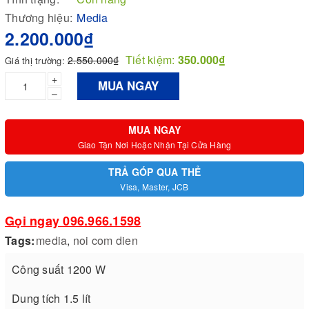
Thương hiệu:
Media
2.200.000₫
Tiết kiệm:
350.000₫
2.550.000₫
Giá thị trường:
+
MUA NGAY
–
MUA NGAY
Giao Tận Nơi Hoặc Nhận Tại Cửa Hàng
TRẢ GÓP QUA THẺ
Visa, Master, JCB
Gọi ngay 096.966.1598
Tags:
media
,
noi com dien
Công suất 1200 W
Dung tích 1.5 lít