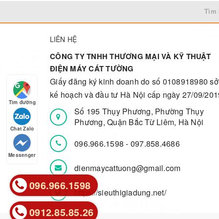
Tìm 
LIÊN HỆ
CÔNG TY TNHH THƯƠNG MẠI VÀ KỸ THUẬT
ĐIỆN MÁY CÁT TƯỜNG
Giấy đăng ký kinh doanh do số 0108918980 sở
kế hoạch và đầu tư Hà Nội cấp ngày 27/09/201
Tìm đường
Số 195 Thụy Phương, Phường Thụy
Phương, Quận Bắc Từ Liêm, Hà Nội
Chat Zalo
096.966.1598
-
097.858.4686
Messenger
dienmaycattuong@gmail.com
096.966.1598
096.966.1598
https://sieuthigiadung.net/
0912.85.85.26
0912.85.85.26