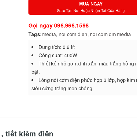
MUA NGAY
Giao Tận Nơi Hoặc Nhận Tại Cửa Hàng
Gọi ngay 096.966.1598
Tags:
media
,
noi com dien
,
noi com din media
Dung tích: 0.6 lít
Công suất: 400W
Thiết kế nhỏ gọn xinh xắn, màu trắng hồng 
bật.
Lòng nồi cơm điện phức hợp 3 lớp, hợp kim
siêu cứng tráng men chống
 tiết kiệm điện