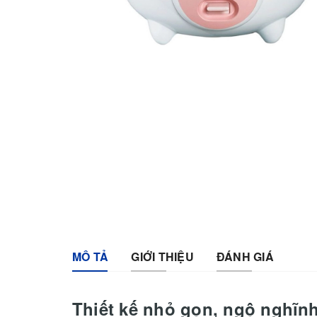
MÔ TẢ
GIỚI THIỆU
ĐÁNH GIÁ
Thiết kế nhỏ gọn, ngộ nghĩnh,