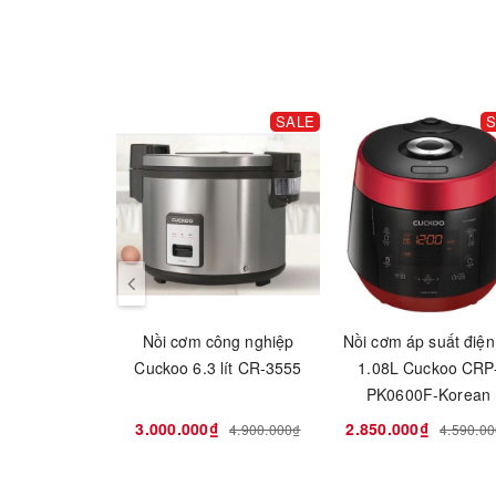
SALE
S
Nồi cơm công nghiệp
Nồi cơm áp suất điện
Cuckoo 6.3 lít CR-3555
1.08L Cuckoo CRP
PK0600F-Korean
3.000.000₫
2.850.000₫
4.900.000₫
4.590.0