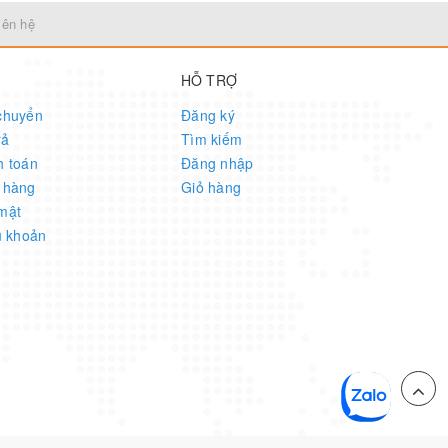
iên hệ
HỖ TRỢ
chuyển
Đăng ký
rả
Tìm kiếm
h toán
Đăng nhập
 hàng
Giỏ hàng
mật
u khoản