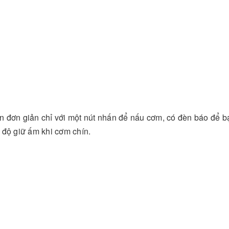
n đơn giản chỉ với một nút nhấn để nấu cơm, có đèn báo để b
 độ giữ ấm khi cơm chín.