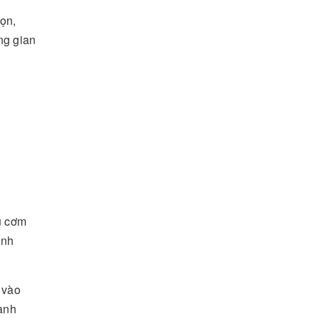
gọn,
ng gian
u cơm
ình
 vào
anh