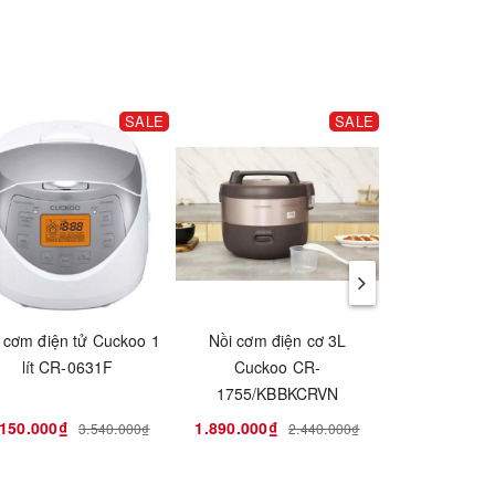
SALE
SALE
 cơm điện tử Cuckoo 1
Nồi cơm điện cơ 3L
Nồi cơm đi
lít CR-0631F
Cuckoo CR-
Cucko
1755/KBBKCRVN
1190/SI
.150.000₫
1.890.000₫
1.900.000₫
3.540.000₫
2.440.000₫