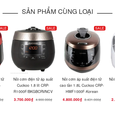
SẢN PHẨM CÙNG LOẠI
ALE
SALE
SALE
 tử
Nồi cơm điện tử áp suất
Nồi cơm áp suất điện tử
Nồi
-
Cuckoo 1.8 lít CRP-
cao tần 1.8L Cuckoo CRP-
R1000F/BKGBCRVNCV
HWF1000F-Korean
3.700.000₫
4.800.000₫
2
00₫
4.900.000₫
8.431.000₫