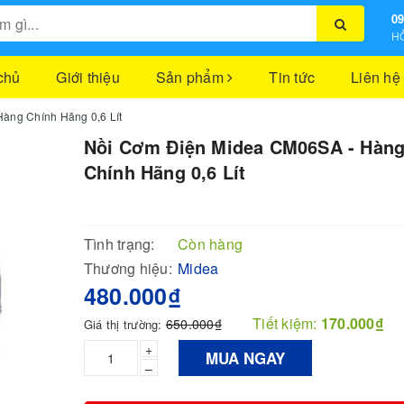
09
HỖ
chủ
Giới thiệu
Sản phẩm
Tin tức
Liên hệ
àng Chính Hãng 0,6 Lít
Nồi Cơm Điện Midea CM06SA - Hàn
Chính Hãng 0,6 Lít
Tình trạng:
Còn hàng
Thương hiệu:
Midea
480.000₫
Tiết kiệm:
170.000₫
650.000₫
Giá thị trường:
+
MUA NGAY
–