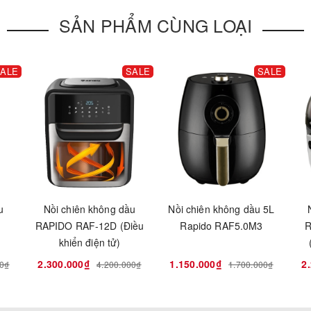
SẢN PHẨM CÙNG LOẠI
ALE
SALE
SALE
u
Nồi chiên không dầu
Nồi chiên không dầu 5L
2
RAPIDO RAF-12D (Điều
Rapido RAF5.0M3
R
khiển điện tử)
2.300.000₫
1.150.000₫
2
00₫
4.200.000₫
1.700.000₫