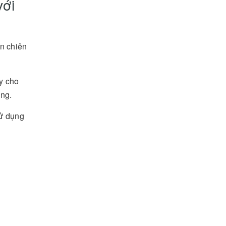
với
ón chiên
y cho
ng.
sử dụng