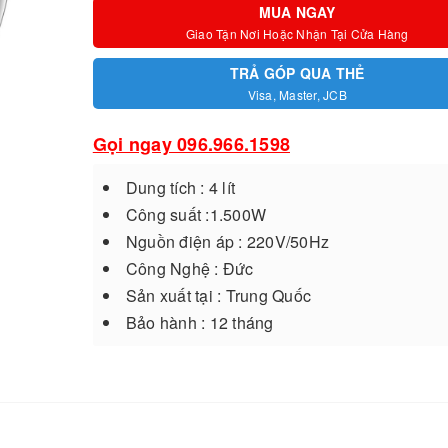
MUA NGAY
Giao Tận Nơi Hoặc Nhận Tại Cửa Hàng
TRẢ GÓP QUA THẺ
Visa, Master, JCB
Gọi ngay 096.966.1598
Dung tích : 4 lít
Công suất :1.500W
Nguồn điện áp : 220V/50Hz
Công Nghệ : Đức
Sản xuất tại : Trung Quốc
Bảo hành : 12 tháng