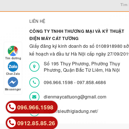
Tìm 
LIÊN HỆ
CÔNG TY TNHH THƯƠNG MẠI VÀ KỸ THUẬT
ĐIỆN MÁY CÁT TƯỜNG
Giấy đăng ký kinh doanh do số 0108918980 sở
kế hoạch và đầu tư Hà Nội cấp ngày 27/09/201
Tìm đường
Số 195 Thụy Phương, Phường Thụy
Phương, Quận Bắc Từ Liêm, Hà Nội
Chat Zalo
096.966.1598
-
097.858.4686
Messenger
dienmaycattuong@gmail.com
096.966.1598
096.966.1598
https://sieuthigiadung.net/
0912.85.85.26
0912.85.85.26