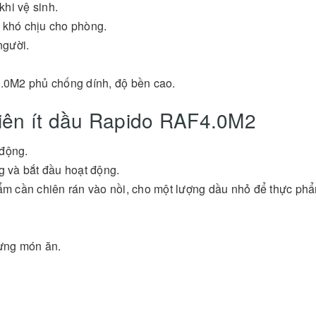
khi vệ sinh.
 khó chịu cho phòng.
 người.
0M2 phủ chống dính, độ bền cao.
iên ít dầu Rapido RAF4.0M2
 động.
g và bắt đầu hoạt động.
hẩm cần chiên rán vào nồi, cho một lượng dầu nhỏ để thực ph
từng món ăn.