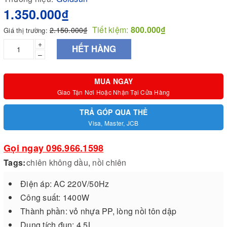
1.350.000₫
Tiết kiệm:
800.000₫
2.150.000₫
Giá thị trường:
+
HẾT HÀNG
–
MUA NGAY
Giao Tận Nơi Hoặc Nhận Tại Cửa Hàng
TRẢ GÓP QUA THẺ
Visa, Master, JCB
Gọi ngay 096.966.1598
Tags:
chiên không dầu
,
nồi chiên
Điện áp: AC 220V/50Hz
Công suất: 1400W
Thành phần: vỏ nhựa PP, lòng nồi tôn dập
Dung tích đun: 4.5L