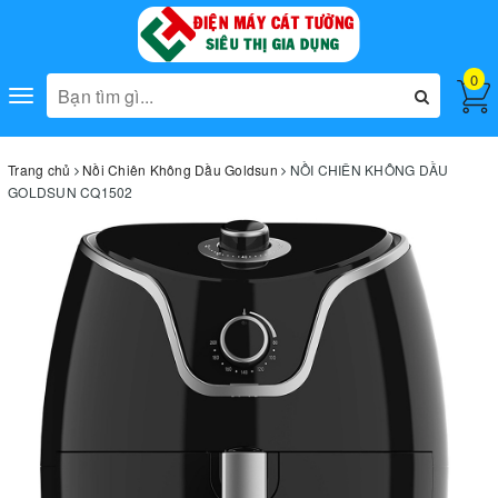
0
Toggle
navigation
Trang chủ
Nồi Chiên Không Dầu Goldsun
NỒI CHIÊN KHÔNG DẦU
GOLDSUN CQ1502