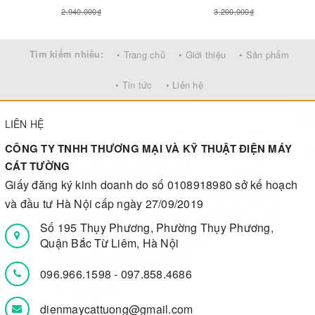
2.940.000₫
3.200.000₫
Tìm kiếm nhiều:
• Trang chủ
• Giới thiệu
• Sản phẩm
• Tin tức
• Liên hệ
LIÊN HỆ
CÔNG TY TNHH THƯƠNG MẠI VÀ KỸ THUẬT ĐIỆN MÁY
CÁT TƯỜNG
Giấy đăng ký kinh doanh do số 0108918980 sở kế hoạch
và đầu tư Hà Nội cấp ngày 27/09/2019
Số 195 Thụy Phương, Phường Thụy Phương,
Quận Bắc Từ Liêm, Hà Nội
096.966.1598
-
097.858.4686
dienmaycattuong@gmail.com