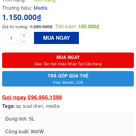
Thương hiệu:
Media
1.150.000₫
Tiết kiệm:
100.000₫
1.250.000₫
Giá thị trường:
+
MUA NGAY
–
MUA NGAY
Giao Tận Nơi Hoặc Nhận Tại Cửa Hàng
TRẢ GÓP QUA THẺ
Visa, Master, JCB
Gọi ngay 096.966.1598
Tags:
ap suat dien
,
media
Dung tích: 5L
Công suất: 900W