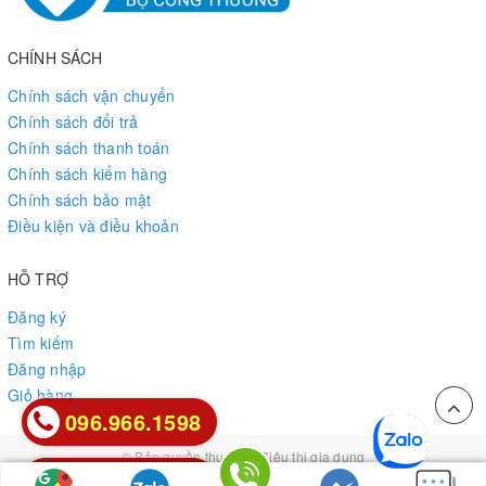
CHÍNH SÁCH
Chính sách vận chuyển
Chính sách đổi trả
Chính sách thanh toán
Chính sách kiểm hàng
Chính sách bảo mật
Điều kiện và điều khoản
HỖ TRỢ
Đăng ký
Tìm kiếm
Đăng nhập
Giỏ hàng
096.966.1598
096.966.1598
© Bản quyền thuộc về
Siêu thị gia dụng
0912.85.85.26
0912.85.85.26
Cung cấp bởi
Sapo