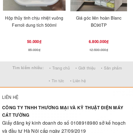
Hộp thủy tinh chịu nhiệt vuông
Giá góc liên hoàn Blanc
Ferroli dung tích 500ml
BC90TP
50.000₫
6.800.000₫
85.000₫
12.500.000₫
Tìm kiếm nhiều:
• Trang chủ
• Giới thiệu
• Sản phẩm
• Tin tức
• Liên hệ
LIÊN HỆ
CÔNG TY TNHH THƯƠNG MẠI VÀ KỸ THUẬT ĐIỆN MÁY
CÁT TƯỜNG
Giấy đăng ký kinh doanh do số 0108918980 sở kế hoạch
và đầu tư Hà Nội cấp ngày 27/09/2019