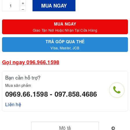
+
MUA NGAY
–
MUA NGAY
Giao Tận Nơi Hoặc Nhận Tại Cửa Hàng
TRẢ GÓP QUA THẺ
Visa, Master, JCB
Gọi ngay 096.966.1598
Bạn cần hỗ trợ?
Mua sản phẩm
0969.66.1598 - 097.858.4686
Liên hệ
Mô tả