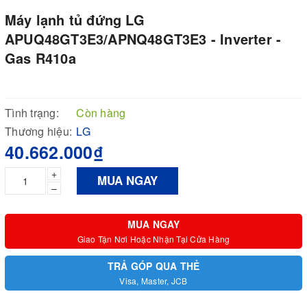
Máy lạnh tủ đứng LG
APUQ48GT3E3/APNQ48GT3E3 - Inverter -
Gas R410a
Tình trạng:
Còn hàng
Thương hiệu:
LG
40.662.000₫
+
MUA NGAY
–
MUA NGAY
Giao Tận Nơi Hoặc Nhận Tại Cửa Hàng
TRẢ GÓP QUA THẺ
Visa, Master, JCB