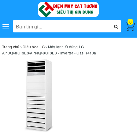
0
Toggle
navigation
Trang chủ
Điều hòa LG
Máy lạnh tủ đứng LG
APUQ48GT3E3/APNQ48GT3E3 - Inverter - Gas R410a