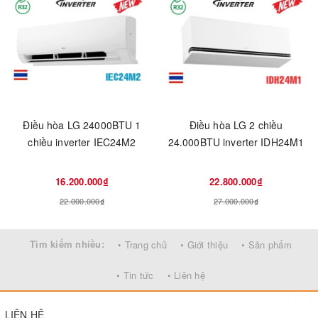
Điều hòa LG 24000BTU 1
Điều hòa LG 2 chiều
chiều inverter IEC24M2
24.000BTU inverter IDH24M1
16.200.000₫
22.800.000₫
22.000.000₫
27.000.000₫
Tìm kiếm nhiều:
• Trang chủ
• Giới thiệu
• Sản phẩm
• Tin tức
• Liên hệ
LIÊN HỆ