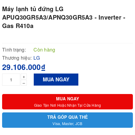
Máy lạnh tủ đứng LG
APUQ30GR5A3/APNQ30GR5A3 - Inverter -
Gas R410a
Tình trạng:
Còn hàng
Thương hiệu:
LG
29.106.000₫
+
MUA NGAY
–
MUA NGAY
Giao Tận Nơi Hoặc Nhận Tại Cửa Hàng
TRẢ GÓP QUA THẺ
Visa, Master, JCB