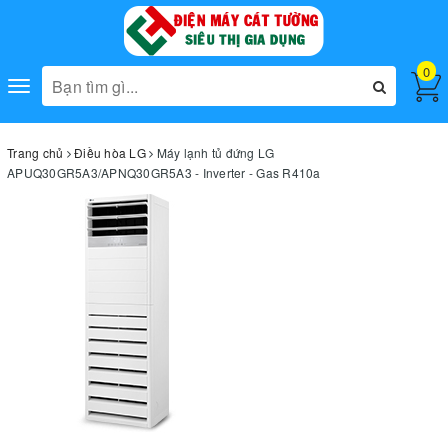
0
Toggle
navigation
Trang chủ
Điều hòa LG
Máy lạnh tủ đứng LG
APUQ30GR5A3/APNQ30GR5A3 - Inverter - Gas R410a