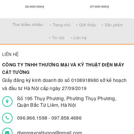
22.000.000₫
27.000.000₫
Tìm kiếm nhiều:
• Trang chủ
• Giới thiệu
• Sản phẩm
• Tin tức
• Liên hệ
LIÊN HỆ
CÔNG TY TNHH THƯƠNG MẠI VÀ KỸ THUẬT ĐIỆN MÁY
CÁT TƯỜNG
Giấy đăng ký kinh doanh do số 0108918980 sở kế hoạch
và đầu tư Hà Nội cấp ngày 27/09/2019
Số 195 Thụy Phương, Phường Thụy Phương,
Quận Bắc Từ Liêm, Hà Nội
096.966.1598
-
097.858.4686
dienmaycattuong@gmail.com