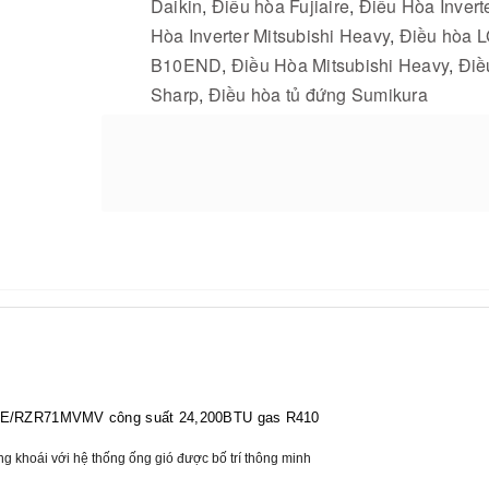
Daikin
,
Điều hòa Fujiaire
,
Điều Hòa Invert
Hòa Inverter Mitsubishi Heavy
,
Điều hòa 
B10END
,
Điều Hòa Mitsubishi Heavy
,
Điề
Sharp
,
Điều hòa tủ đứng Sumikura
71EVE/RZR71MVMV công suất 24,200BTU gas R410
ảng khoái với hệ thống ống gió được bố trí thông minh