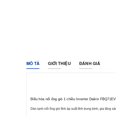
MÔ TẢ
GIỚI THIỆU
ĐÁNH GIÁ
Điều hòa nối ống gió 1 chiều Inverter Daikin FBQ
Dàn lạnh nối ống gió tĩnh áp suất tĩnh trung bình, gia tăng s