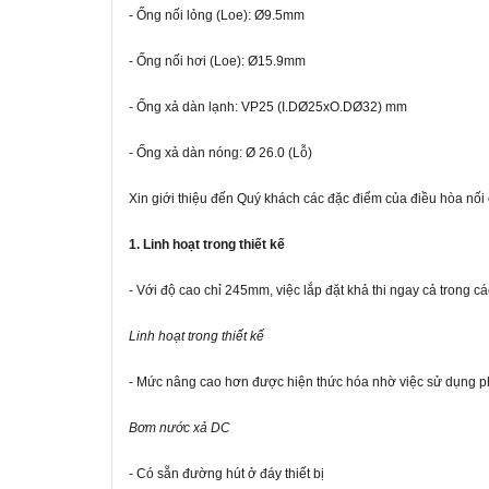
- Ống nối lỏng (Loe): Ø9.5mm
- Ống nối hơi (Loe): Ø15.9mm
- Ống xả dàn lạnh: VP25 (I.DØ25xO.DØ32) mm
- Ống xả dàn nóng: Ø 26.0 (Lỗ)
Xin giới thiệu đến Quý khách các đặc điểm của điều hòa n
1. Linh hoạt trong thiết kế
- Với độ cao chỉ 245mm, việc lắp đặt khả thi ngay cả trong cá
Linh hoạt trong thiết kế
- Mức nâng cao hơn được hiện thức hóa nhờ việc sử dụng 
Bơm nước xả DC
- Có sẵn đường hút ở đáy thiết bị