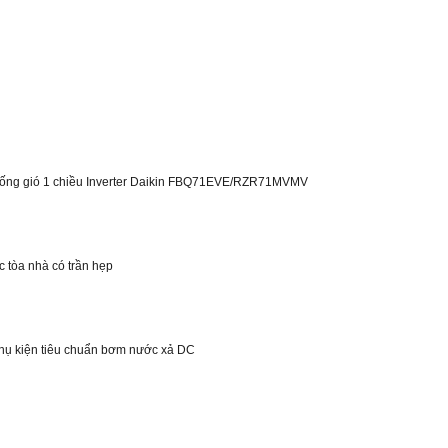
ối ống gió 1 chiều Inverter Daikin FBQ71EVE/RZR71MVMV
c tòa nhà có trần hẹp
phụ kiện tiêu chuẩn bơm nước xả DC