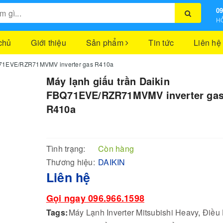
09
HỖ
chủ
Giới thiệu
Sản phẩm
Tin tức
Liên hệ
BQ71EVE/RZR71MVMV inverter gas R410a
Máy lạnh giấu trần Daikin
FBQ71EVE/RZR71MVMV inverter ga
R410a
Tình trạng:
Còn hàng
Thương hiệu:
DAIKIN
Liên hệ
Gọi ngay 096.966.1598
Tags:
Máy Lạnh Inverter Mitsubishi Heavy
,
Điều