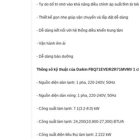
- Tự do bố trí nhờ vào khả năng điều chỉnh áp suất tĩnh từ b
- Thiết kế gọn nhẹ giúp vận chuyển và lắp đặt dễ dàng
- Dễ dàng kết nối với hệ thống điều khiển trung tâm
- Vận hành êm ái
- Dễ dàng bảo dưỡng
Thông số kỹ thuật của
Daikin FBQ71EVE/RZR71MVMV 1 chi
- Nguồn điện dàn lạnh: 1 pha, 220-240V, 50Hz
- Nguồn điện dàn nóng: 1 pha, 220-240V, 50Hz
- Công suất làm lạnh: 7.1(3.2-8.0) kW
- Công suất làm lạnh: 24,200(10,900-27,300) BTU/h
- Công suất điện tiêu thụ làm lạnh: 2.222 kW