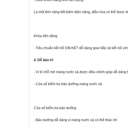
- Điều khiển bằng khó liên động
Là một tính năng tiết kiệm điện năng, điều hòa có thể được 
Khóa liên động
- Tiêu chuẩn kết nối DIII-NET dễ dàng giao tiếp và kết nối vớ
4. Dễ bảo trì
- Vị trí chỗ mở máng nước xả được điều chỉnh giúp dễ dàng h
- Cửa sổ kiểm tra bảo dưỡng máng nước xả
Cửa sổ kiểm tra bảo dưỡng
- Bảo dưỡng dễ dàng vì máng nước xả có thể tháo rời