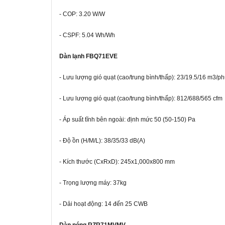
- COP: 3.20 W/W
- CSPF: 5.04 Wh/Wh
Dàn lạnh FBQ71EVE
- Lưu lượng gió quạt (cao/trung bình/thấp): 23/19.5/16 m3/ph
- Lưu lượng gió quạt (cao/trung bình/thấp): 812/688/565 cfm
- Áp suất tĩnh bên ngoài: định mức 50 (50-150) Pa
- Độ ồn (H/M/L): 38/35/33 dB(A)
- Kích thước (CxRxD): 245x1,000x800 mm
- Trọng lượng máy: 37kg
- Dải hoạt động: 14 đến 25 CWB