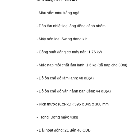
Dàn nóng RZR71MVMV
- Màu sắc: màu trắng ngà
- Dàn tản nhiệt loại ống đồng cánh nhôm
- Máy nén loại Swing dạng kín
- Công suất động cơ máy nén: 1.76 kW
- Mức nạp môi chất làm lạnh: 1.6 kg (đã nạp cho 30m)
- Độ ồn chế độ làm lạnh: 48 dB(A)
- Độ ồn chế độ vận hành ban đêm: 44 dB(A)
- Kích thước (CxRxD): 595 x 845 x 300 mm
- Trọng lượng máy: 43kg
- Dải hoạt động: 21 đến 46 CDB