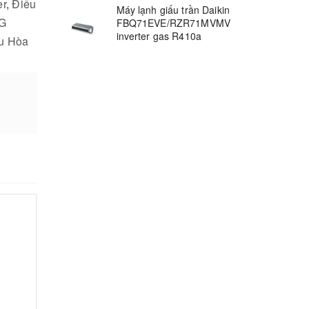
er
,
Điều
Máy lạnh giấu trần Daikin
LG
FBQ71EVE/RZR71MVMV
inverter gas R410a
u Hòa