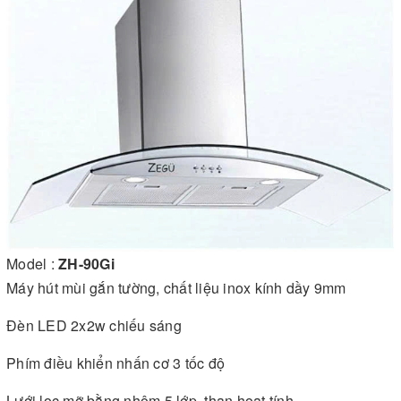
Model :
ZH-90Gi
Máy hút mùi gắn tường, chất liệu inox kính dầy 9mm
Đèn LED 2x2w chiếu sáng
Phím điều khiển nhấn cơ 3 tốc độ
Lưới lọc mỡ bằng nhôm 5 lớp, than hoạt tính