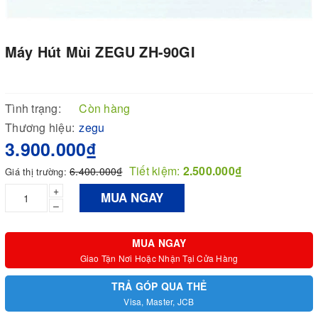
Máy Hút Mùi ZEGU ZH-90GI
Tình trạng:
Còn hàng
Thương hiệu:
zegu
3.900.000₫
Tiết kiệm:
2.500.000₫
6.400.000₫
Giá thị trường:
+
MUA NGAY
–
MUA NGAY
Giao Tận Nơi Hoặc Nhận Tại Cửa Hàng
TRẢ GÓP QUA THẺ
Visa, Master, JCB