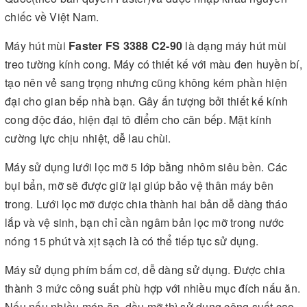
chiếc về Việt Nam.
Máy hút mùi
Faster FS 3388 C2-90
là dạng máy hút mùi
treo tường kính cong. Máy có thiết kế với màu đen huyền bí,
tạo nên vẻ sang trọng nhưng cũng không kém phần hiện
đại cho gian bếp nhà bạn. Gây ấn tượng bởi thiết kế kính
cong độc đáo, hiện đại tô điểm cho căn bếp. Mặt kính
cường lực chịu nhiệt, dễ lau chùi.
Máy sử dụng lưới lọc mỡ 5 lớp bằng nhôm siêu bền. Các
bụi bẩn, mỡ sẽ được giữ lại giúp bảo vệ thân máy bên
trong. Lưới lọc mỡ được chia thành hai bản dễ dàng tháo
lắp và vệ sinh, bạn chỉ cần ngâm bản lọc mỡ trong nước
nóng 15 phút và xịt sạch là có thể tiếp tục sử dụng.
Máy sử dụng phím bấm cơ, dễ dàng sử dụng. Được chia
thành 3 mức công suất phù hợp với nhiều mục đích nấu ăn.
Nếu nấu nhiều món ăn, dầu mỡ thì sử dụng công suất cao,