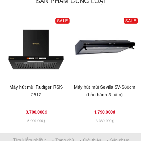
SẢN PHẨM CÙNG LOẠI
SALE
SALE
Máy hút mùi Rudiger RSK-
Máy hút mùi Sevilla SV-S60cm
2512
(bảo hành 3 năm)
3.700.000₫
1.790.000₫
5.900.000₫
3.380.000₫
Tìm kiếm nhiều:
• Trang chủ
• Giới thiệu
• Sản phẩm