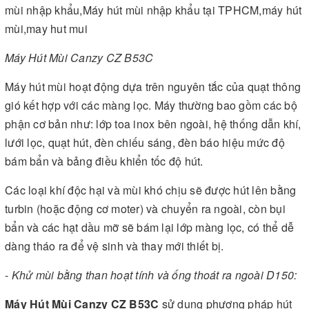
Máy Hút Mùi Canzy CZ B53C
Máy hút mùi hoạt động dựa trên nguyên tắc của quạt thông
gió kết hợp với các màng lọc. Máy thường bao gồm các bộ
phận cơ bản như: lớp toa inox bên ngoài, hệ thống dẫn khí,
lưới lọc, quạt hút, đèn chiếu sáng, đèn báo hiệu mức độ
bám bẩn và bảng điều khiển tốc độ hút.
Các loại khí độc hại và mùi khó chịu sẽ được hút lên bằng
turbin (hoặc động cơ moter) và chuyển ra ngoài, còn bụi
bẩn và các hạt dầu mỡ sẽ bám lại lớp màng lọc, có thể dễ
dàng tháo ra để vệ sinh và thay mới thiết bị.
-
Khử mùi bằng than hoạt tính và ống thoát ra ngoài D150:
Máy Hút Mùi Canzy CZ B53C
sử dụng phương pháp hút