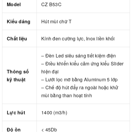
Model
CZ B53C
Kiểu dáng
Hút mùi chữ T
Chất liệu
Kính đen cường lực, Inox liền khối
– Đèn Led siêu sáng tiết kiệm điện
– Điều khiển kiểu cảm ứng kiểu Slider
Thông số
hiện đại
kỹ thuật
– Lưới lọc mỡ bằng Aluminum 5 lớp
– Chế độ hút đẩy ra ngoài hoặc khử
mùi bằng than hoạt tính
Lực hút
1400 (m3/h)
Độ ồn
< 45Db