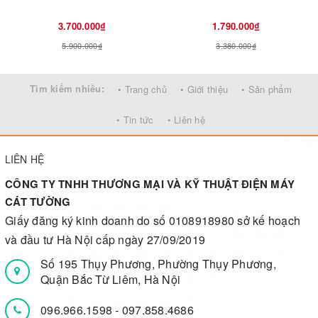
3.700.000₫
1.790.000₫
5.900.000₫
3.380.000₫
Tìm kiếm nhiều:
• Trang chủ
• Giới thiệu
• Sản phẩm
• Tin tức
• Liên hệ
LIÊN HỆ
CÔNG TY TNHH THƯƠNG MẠI VÀ KỸ THUẬT ĐIỆN MÁY
CÁT TƯỜNG
Giấy đăng ký kinh doanh do số 0108918980 sở kế hoạch
và đầu tư Hà Nội cấp ngày 27/09/2019
Số 195 Thụy Phương, Phường Thụy Phương,
Quận Bắc Từ Liêm, Hà Nội
096.966.1598
-
097.858.4686