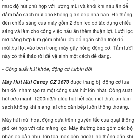
mức độ hút phù hợp với lượng mùi và khói khi nấu ăn để
đảm bảo sạch mùi cho không gian bếp nhà bạn. Hệ thống
đèn chiếu sáng của máy gồm 2 đèn led có tác dụng chiếu
sáng và làm cho công việc nấu ăn thêm thuận lợi. Lưới lọc
mỡ bằng hợp kim gồm nhiều lớp để ngăn chặn triệt để
mùi,bụi lọt vào bên trong máy gây hỏng động cơ. Tấm lưới
này có thể tháo rời để vệ sinh một cách dễ dàng.
-
Công suất hút khỏe, động cơ turbin đôi
Máy Hút Mùi Canzy CZ 3670
được trang bị động cơ tua
bin đôi nhằm tạo ra một công suất hút lớn nhất. Công suất
hút cực mạnh 1200m3/h giúp hút hết các mùi thức ăn làm
sạch không khí mang lại cho căn bếp luôn thông thoáng.
Máy hút mùi hoạt động dựa trên nguyên tắc của quạt thông
gió kết hợp với các màng lọc. Máy thường bao gồm các bộ
phận cơ bản như: lớp toa inox bên ngoài, hệ thống dẫn khí,