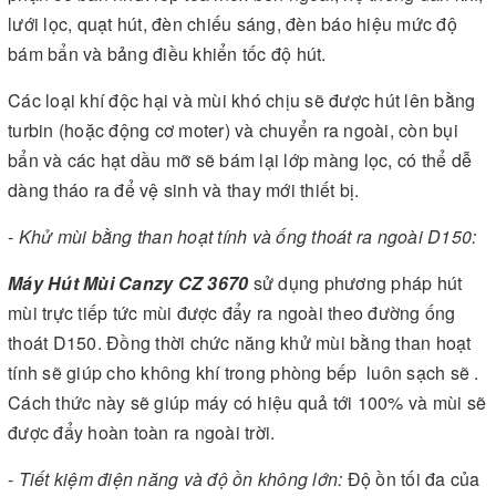
lưới lọc, quạt hút, đèn chiếu sáng, đèn báo hiệu mức độ
bám bẩn và bảng điều khiển tốc độ hút.
Các loại khí độc hại và mùi khó chịu sẽ được hút lên bằng
turbin (hoặc động cơ moter) và chuyển ra ngoài, còn bụi
bẩn và các hạt dầu mỡ sẽ bám lại lớp màng lọc, có thể dễ
dàng tháo ra để vệ sinh và thay mới thiết bị.
-
Khử mùi bằng than hoạt tính và ống thoát ra ngoài D150:
Máy Hút Mùi
Canzy CZ 3670
sử dụng phương pháp hút
mùi trực tiếp tức mùi được đẩy ra ngoài theo đường ống
thoát D150. Đồng thời chức năng khử mùi bằng than hoạt
tính sẽ giúp cho không khí trong phòng bếp luôn sạch sẽ .
Cách thức này sẽ giúp máy có hiệu quả tới 100% và mùi sẽ
được đẩy hoàn toàn ra ngoài trời.
-
Tiết kiệm điện năng và độ ồn không lớn:
Độ ồn tối đa của