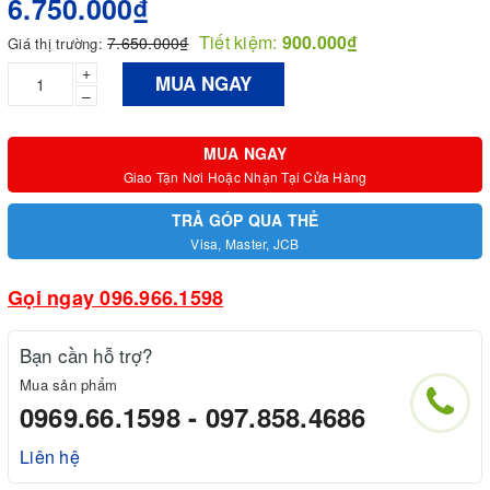
6.750.000₫
Tiết kiệm:
900.000₫
7.650.000₫
Giá thị trường:
+
MUA NGAY
–
MUA NGAY
Giao Tận Nơi Hoặc Nhận Tại Cửa Hàng
TRẢ GÓP QUA THẺ
Visa, Master, JCB
Gọi ngay 096.966.1598
Bạn cần hỗ trợ?
Mua sản phẩm
0969.66.1598 - 097.858.4686
Liên hệ