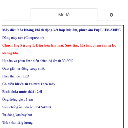
Mô tả
Máy điều hòa không khí di động kết hợp hút ẩm, phun ẩm FujiE HM-630EC
Dùng máy nén (Compressor)
Chức năng 5 trong 1: Điều hòa làm mát, Sưởi ấm, hút ẩm, phun ẩm và lọc
không khí
Hút ẩm và phun ẩm : điều chỉnh độ ẩm từ 30-90%
Quạt gió : tự động, xoay chiều
Hiển thị : đèn LED
Có điều khiển từ xa mini theo máy
Bình chứa nước thải : 2.6l
Ống thông gió : 1.2m
Siêu chống ồn : độ ồn từ 42-49dB
Tự động làm bay hơi
Tiết kiệm năng lượng