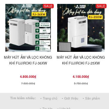
SALE
SALE
MÁY HÚT ẨM VÀ LỌC KHÔNG
MÁY HÚT ẨM VÀ LỌC KHÔNG
KHÍ FUJIROKI FJ-36XW
KHÍ FUJIROKI FJ-25XW
4.800.000₫
4.100.000₫
7.500.000₫
5.750.000₫
Tìm kiếm nhiều:
• Trang chủ
• Giới thiệu
• Sản phẩm
• Tin tức
• Liên hệ