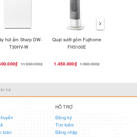
áy hút ẩm Sharp DW-
Quạt sưởi gốm Fujihome
Máy hút ẩm cô
T30HV-W
FH3100E
Fujihome D
600.000₫
1.450.000₫
9.550.000₫
11.990.000₫
1.980.000₫
iên hệ
HỖ TRỢ
chuyển
Đăng ký
rả
Tìm kiếm
h toán
Đăng nhập