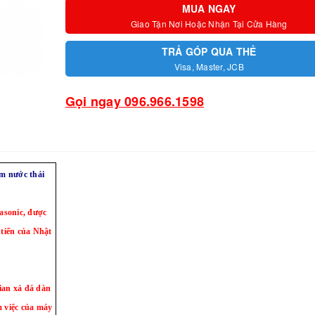
MUA NGAY
Giao Tận Nơi Hoặc Nhận Tại Cửa Hàng
TRẢ GÓP QUA THẺ
Visa, Master, JCB
Gọi ngay 096.966.1598
m nước thải
sonic, được
 tiến của Nhật
ian xả đá dàn
m việc của máy