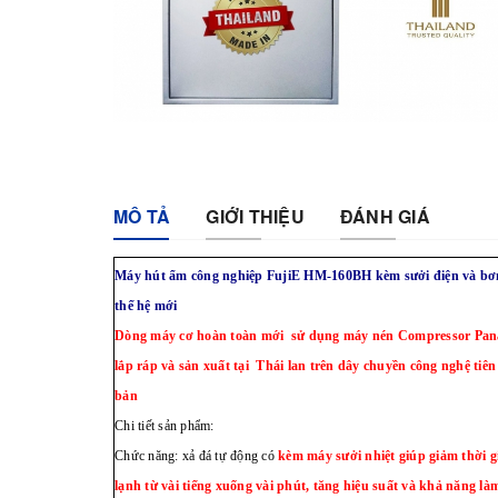
MÔ TẢ
GIỚI THIỆU
ĐÁNH GIÁ
Máy hút ẩm công nghiệp FujiE HM-160BH kèm sưởi điện và bơ
thế hệ mới
Dòng máy cơ hoàn toàn mới sử dụng máy nén Compressor Pana
lắp ráp và sản xuất tại Thái lan trên dây chuyền công nghệ tiên
bản
Chi tiết sản phẩm:
Chức năng: xả đá tự động có
kèm máy sưởi nhiệt giúp giảm thời g
lạnh từ vài tiếng xuống vài phút, tăng hiệu suất và khả năng là