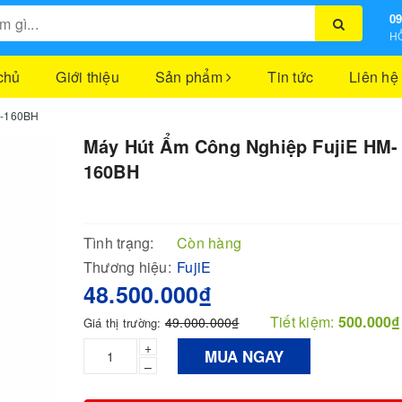
09
HỖ
chủ
Giới thiệu
Sản phẩm
Tin tức
Liên hệ
M-160BH
Máy Hút Ẩm Công Nghiệp FujiE HM-
160BH
Tình trạng:
Còn hàng
Thương hiệu:
FujiE
48.500.000₫
Tiết kiệm:
500.000₫
49.000.000₫
Giá thị trường:
+
MUA NGAY
–