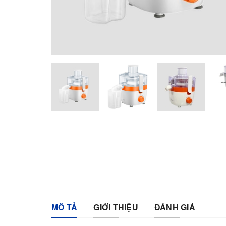
MÔ TẢ
GIỚI THIỆU
ĐÁNH GIÁ