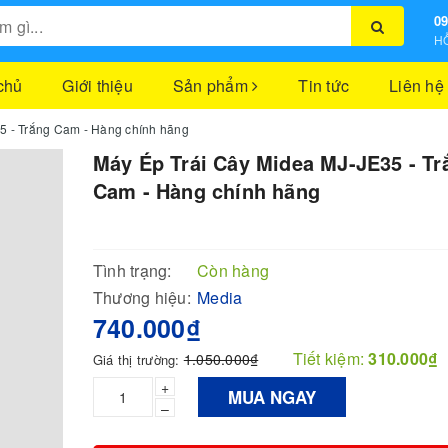
09
HỖ
chủ
Giới thiệu
Sản phẩm
Tin tức
Liên hệ
5 - Trắng Cam - Hàng chính hãng
Máy Ép Trái Cây Midea MJ-JE35 - Tr
Cam - Hàng chính hãng
Tình trạng:
Còn hàng
Thương hiệu:
Media
740.000₫
Tiết kiệm:
310.000₫
1.050.000₫
Giá thị trường:
+
MUA NGAY
–