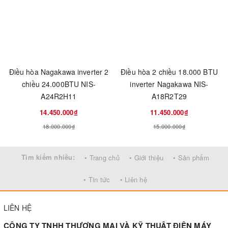
Điều hòa Nagakawa inverter 2
Điều hòa 2 chiều 18.000 BTU
chiều 24.000BTU NIS-
inverter Nagakawa NIS-
A24R2H11
A18R2T29
14.450.000₫
11.450.000₫
18.000.000₫
15.000.000₫
Tìm kiếm nhiều:
• Trang chủ
• Giới thiệu
• Sản phẩm
• Tin tức
• Liên hệ
LIÊN HỆ
CÔNG TY TNHH THƯƠNG MẠI VÀ KỸ THUẬT ĐIỆN MÁY