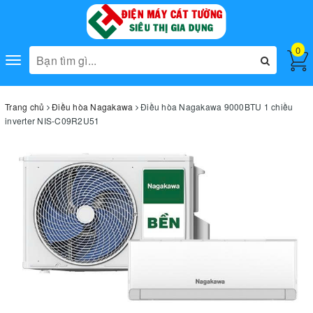
0
Toggle
navigation
Trang chủ
Điều hòa Nagakawa
Điều hòa Nagakawa 9000BTU 1 chiều
inverter NIS-C09R2U51