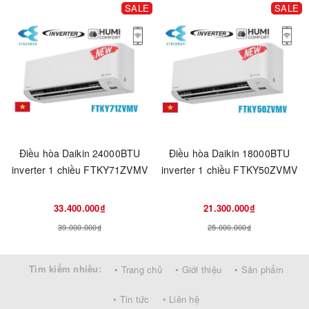
SALE
SALE
Điều hòa Daikin 24000BTU
Điều hòa Daikin 18000BTU
inverter 1 chiều FTKY71ZVMV
inverter 1 chiều FTKY50ZVMV
33.400.000₫
21.300.000₫
39.000.000₫
25.000.000₫
Tìm kiếm nhiều:
• Trang chủ
• Giới thiệu
• Sản phẩm
• Tin tức
• Liên hệ