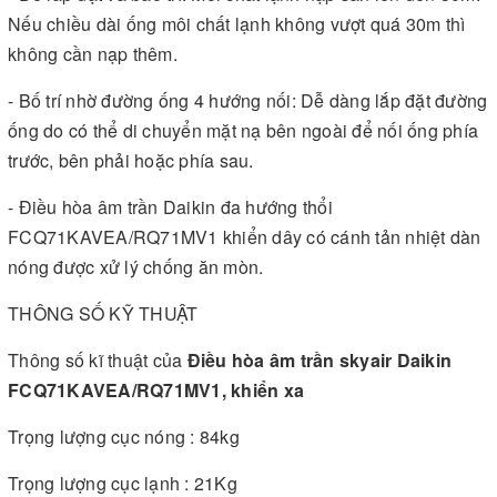
Nếu chiều dài ống môi chất lạnh không vượt quá 30m thì
không cần nạp thêm.
- Bố trí nhờ đường ống 4 hướng nối: Dễ dàng lắp đặt đường
ống do có thể di chuyển mặt nạ bên ngoài để nối ống phía
trước, bên phải hoặc phía sau.
-
Điều hòa âm trần Daikin
đa hướng thổi
FCQ71KAVEA/RQ71MV1 khiển dây có cánh tản nhiệt dàn
nóng được xử lý chống ăn mòn.
THÔNG SỐ KỸ THUẬT
Thông số kĩ thuật của
Điều hòa âm trần skyair Daikin
FCQ71KAVEA/RQ71MV1, khiển xa
Trọng lượng cục nóng : 84kg
Trọng lượng cục lạnh : 21Kg