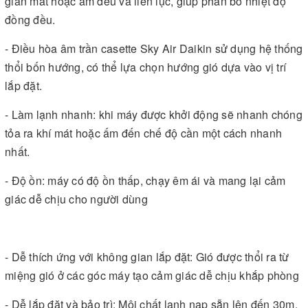
gian mát hoặc ấm đều và liên lục, giúp phân bổ nhiệt độ
đồng đều.
- Điều hòa âm trần casette Sky Air Daikin sử dụng hệ thống
thổi bốn hướng, có thể lựa chọn hướng gió dựa vào vị trí
lắp đặt.
- Làm lạnh nhanh: khi máy được khởi động sẽ nhanh chóng
tỏa ra khí mát hoặc ấm đến chế độ cần một cách nhanh
nhất.
- Độ ồn: máy có độ ồn thấp, chạy êm ái và mang lại cảm
giác dễ chịu cho người dùng
- Dễ thích ứng với không gian lắp đặt: Gió được thổi ra từ
miệng gió ở các góc máy tạo cảm giác dễ chịu khắp phòng
- Dễ lắp đặt và bảo trì: Môi chất lạnh nạp sẵn lên đến 30m.