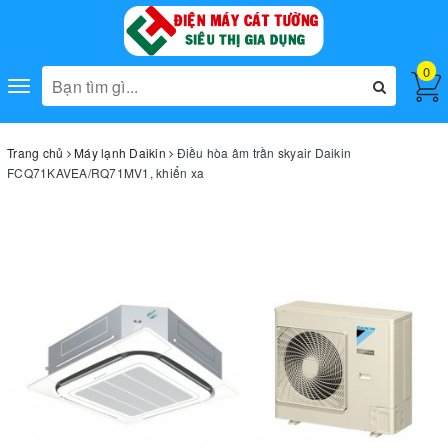
0
Toggle
navigation
Trang chủ
Máy lạnh Daikin
Điều hòa âm trần skyair Daikin
FCQ71KAVEA/RQ71MV1, khiển xa