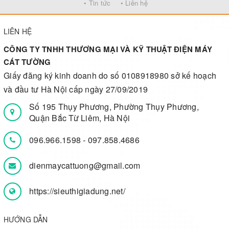
• Tin tức
• Liên hệ
LIÊN HỆ
CÔNG TY TNHH THƯƠNG MẠI VÀ KỸ THUẬT ĐIỆN MÁY
CÁT TƯỜNG
Giấy đăng ký kinh doanh do số 0108918980 sở kế hoạch
và đầu tư Hà Nội cấp ngày 27/09/2019
Số 195 Thụy Phương, Phường Thụy Phương,
Quận Bắc Từ Liêm, Hà Nội
096.966.1598
-
097.858.4686
dienmaycattuong@gmail.com
https://sieuthigiadung.net/
HƯỚNG DẪN