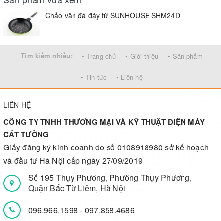
Chảo vân đá đáy từ SUNHOUSE SHM24D
Tìm kiếm nhiều:
• Trang chủ
• Giới thiệu
• Sản phẩm
• Tin tức
• Liên hệ
LIÊN HỆ
CÔNG TY TNHH THƯƠNG MẠI VÀ KỸ THUẬT ĐIỆN MÁY
CÁT TƯỜNG
Giấy đăng ký kinh doanh do số 0108918980 sở kế hoạch
và đầu tư Hà Nội cấp ngày 27/09/2019
Số 195 Thụy Phương, Phường Thụy Phương,
Quận Bắc Từ Liêm, Hà Nội
096.966.1598
-
097.858.4686